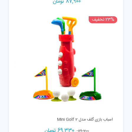
87,900
تومان
23% تخفیف
اسباب بازی گلف مدل Mini Golf 2
Current
Original
69,330
تومان
89,700