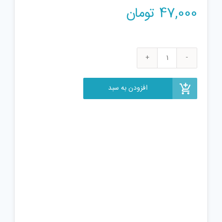
47,000
تومان
بازی
فکری
مونوپولی
افزودن به سبد
مدل
دبلیو
Az129
عدد