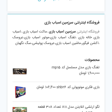
price
price
is:
was:
89,700 تومان.
69,330 تومان.
فروشگاه اینترنتی سرزمین اسباب بازی
فروشگاه اینترنتی
سرزمین اسباب بازی
،
ماکت اسباب بازی
،
اسباب
بازی خاله بازی
،
تفنگ اسباب بازی
،
موتور اسباب بازی
،
عروسک
،
اکشن فیگور
،
ماشین اسباب بازی
،
عروسک پولیشی
،
سگ نگهبان
محصولات
تفنگ بازی مدل مسلسل کد mp15
1,900,000
تومان
بازی فکری مونوپولی کد shb26
106,400
تومان
لگو ارتشی انلایتن مدل 811 تعداد 308 قطعه