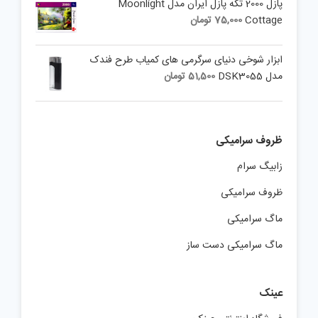
پازل 2000 تکه پازل ایران مدل Moonlight
Cottage
75,000
تومان
ابزار شوخی دنیای سرگرمی های کمیاب طرح فندک
مدل DSK3055
51,500
تومان
ظروف سرامیکی
زابیگ سرام
ظروف سرامیکی
ماگ سرامیکی
ماگ سرامیکی دست ساز
عینک