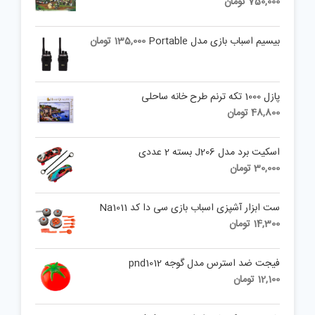
750,000
تومان
بیسیم اسباب بازی مدل Portable
135,000
تومان
پازل 1000 تکه ترنم طرح خانه ساحلی
48,800
تومان
اسکیت برد مدل J206 بسته 2 عددی
30,000
تومان
ست ابزار آشپزی اسباب بازی سی دا کد Na1011
14,300
تومان
فیجت ضد استرس مدل گوجه pnd1012
12,100
تومان