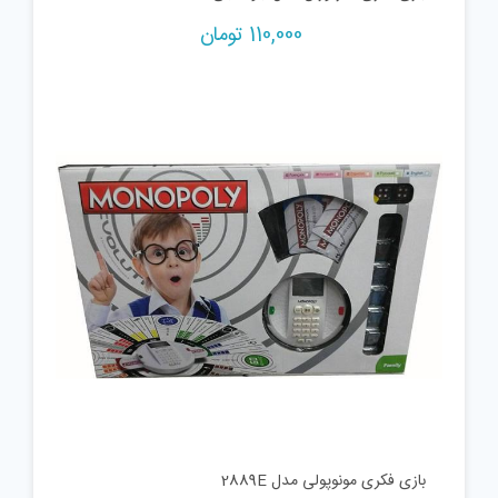
110,000
تومان
بازی فکری مونوپولی مدل 2889E