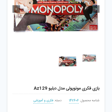


بازی فکری مونوپولی مدل دبلیو Az129
شناسه محصول:
142606
دسته:
فکری و آموزشی