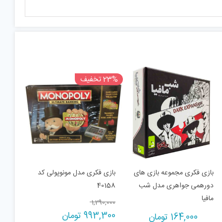
23% تخفیف
بازی فکری مجموعه بازی های
بازی فکری مدل مونوپولی کد
دورهمی جواهری مدل شب
40158
مافیا
Original
1,290,000
Current
price
993,300
تومان
164,000
تومان