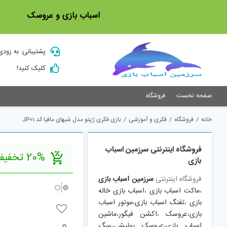
Ski
اسباب بازی و عروسک
t
conten
پشتیبانی: به زودی
کلیک کنید!
صفحه نخست
فروشگاه
خانه
/
فروشگاه
/
فکری و آموزشی
/
بازی فکری ژپتو مدل شبهای مافیا کد JP01
فروشگاه اینترنتی سرزمین اسباب
20% تخفیف
بازی
فروشگاه اینترنتی
سرزمین اسباب بازی
،
ماکت اسباب بازی
،
اسباب بازی خاله
بازی
،
تفنگ اسباب بازی
،
موتور اسباب
بازی
،
عروسک
،
اکشن فیگور
،
ماشین
اسباب بازی
،
عروسک پولیشی
،
سگ