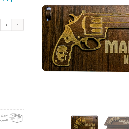
price
was:
280,000 تومان.
بازی
فکری
ژپتو
مدل
شبها
مافیا
کد
JP01
عدد