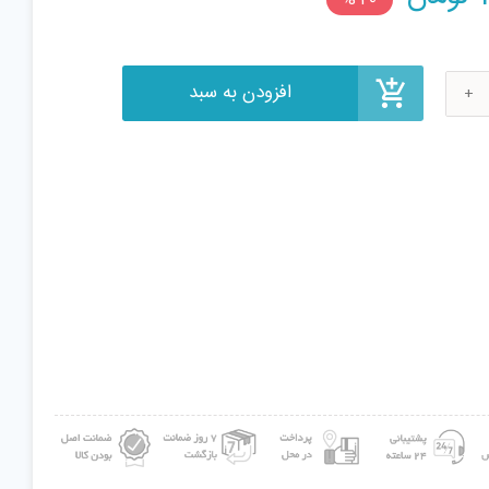
price
is:
224,000 تومان.
ی