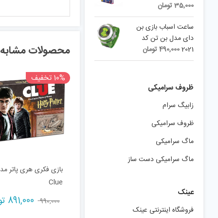
35,000
تومان
ساعت اسباب بازی بن
دای مدل بن تن کد
محصولات مشابه
2021
490,000
تومان
10% تخفیف
ظروف سرامیکی
زابیگ سرام
ظروف سرامیکی
ماگ سرامیکی
ماگ سرامیکی دست ساز
بازی فکری هری پاتر مد
Clue
عینک
Original
891,000
تو
990,000
price
فروشگاه اینترنتی عینک