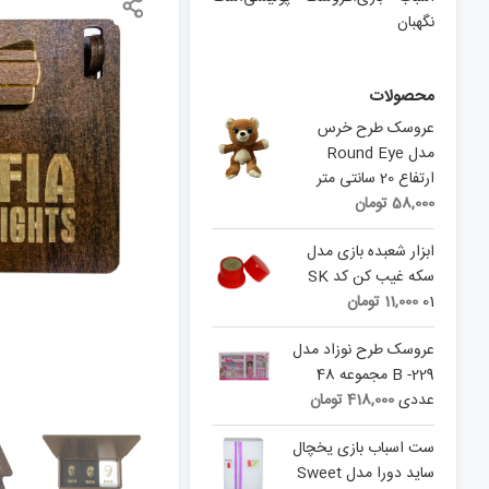
نگهبان
محصولات
عروسک طرح خرس
مدل Round Eye
ارتفاع 20 سانتی متر
58,000
تومان
ابزار شعبده بازی مدل
سکه غیب کن کد SK
01
11,000
تومان
عروسک طرح نوزاد مدل
B -229 مجموعه 48
عددی
418,000
تومان
ست اسباب بازی یخچال
ساید دورا مدل Sweet