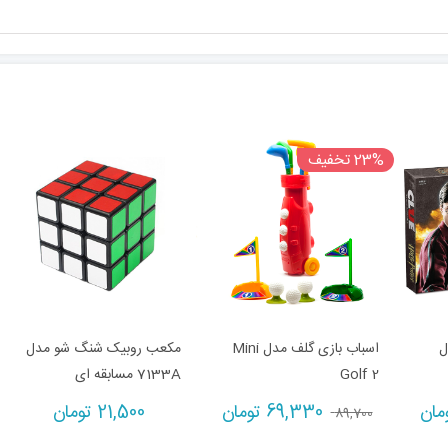
23% تخفیف
ل
اسباب بازی گلف مدل Mini
مکعب روبیک شنگ شو مدل
Golf 2
7133A مسابقه ای
Current
Original
Current
مان
69,330
تومان
21,500
تومان
89,700
price
price
price