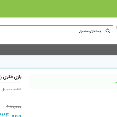
بازی فکری ژپت
شناسه محصول:
280,000
Original
224,000