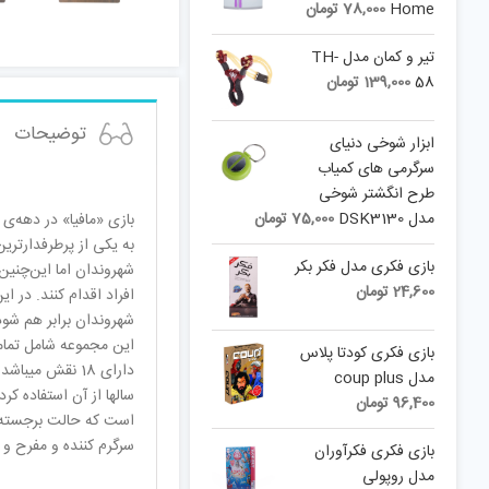
Home
78,000
تومان
تیر و کمان مدل TH-
58
139,000
تومان
توضیحات
ابزار شوخی دنیای
سرگرمی های کمیاب
طرح انگشتر شوخی
مدل DSK3130
75,000
تومان
بازی «مافیا» در دهه‌
به یکی از پرطرفدارترین
بازی فکری مدل فکر بکر
شهروندان اما این‌چنین
24,600
تومان
افراد اقدام کنند. در ا
شهروندان برابر هم شود،
این مجموعه شامل تمام
بازی فکری کودتا پلاس
مدل coup plus
سالها از آن استفاده ک
96,400
تومان
است که حالت برجسته و 
سرگرم کننده و مفرح و ا
بازی فکری فکرآوران
مدل روپولی