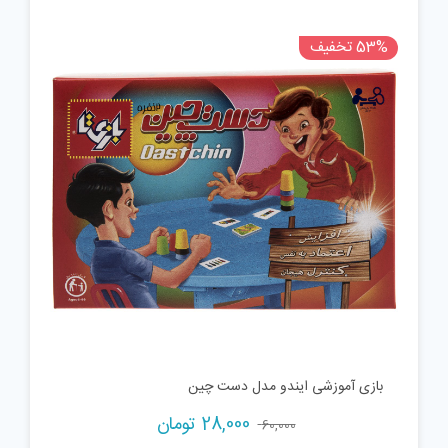
53% تخفیف
بازی آموزشی ایندو مدل دست چین
Current
Original
28,000
تومان
60,000
price
price