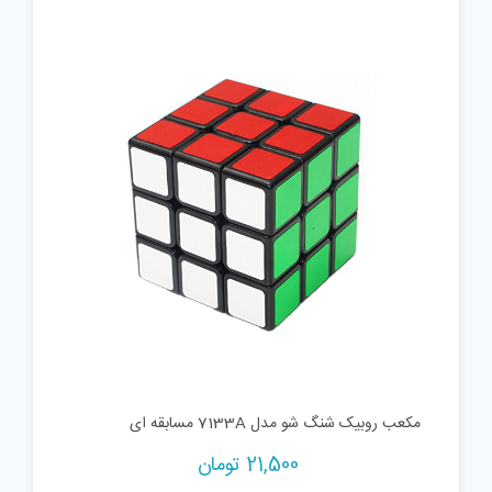
مکعب روبیک شنگ شو مدل 7133A مسابقه ای
21,500
تومان