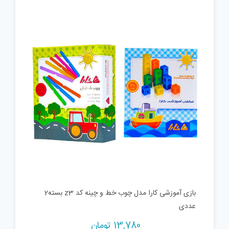
is:
was:
60,000 تومان.
28,000 تومان.
بازی آموزشی کارا مدل چوب خط و چینه کد z3 بسته2
عددی
13,780
تومان