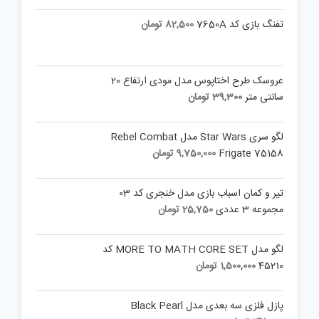
تفنگ بازی کد 7650A
82,500
تومان
عروسک طرح اختاپوس مدل مودی ارتفاع 20
سانتی متر
39,300
تومان
لگو سری Star Wars مدل Rebel Combat
Frigate 75158
9,750,000
تومان
تیر و کمان اسباب بازی مدل خنجری کد 03
مجموعه 3 عددی
25,750
تومان
لگو مدل MORE TO MATH CORE SET کد
45210
1,500,000
تومان
پازل فلزی سه بعدی مدل Black Pearl