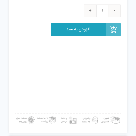
بازی
فکری
کلش
افزودن به سبد
رویال
مدل
2020
عدد