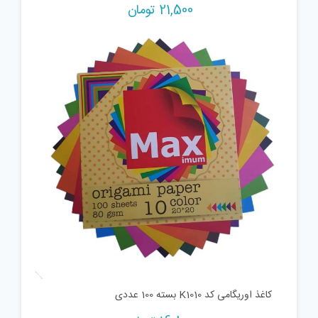
21,500
تومان
کاغذ اوریگامی کد K1010 بسته 100 عددی