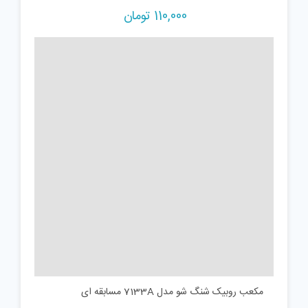
110,000
تومان
مکعب روبیک شنگ شو مدل 7133A مسابقه ای