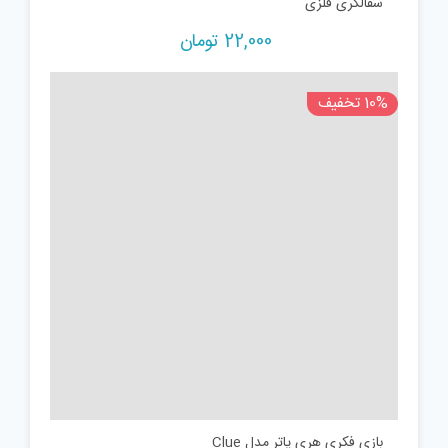
سفالگری فلزی
22,000
تومان
10% تخفیف
بازی فکری هری پاتر مدل Clue