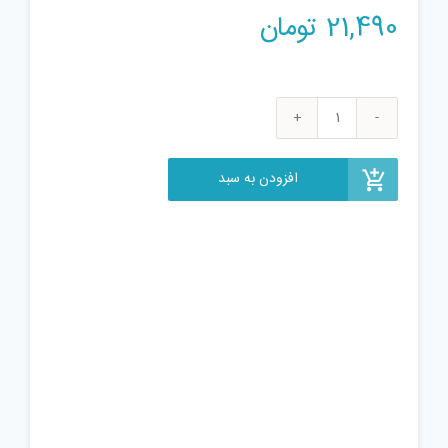
21,490
تومان
بازی
فکری
uno
افزودن به سبد
مدل
chinder
9620
عدد