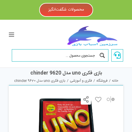
Ski
t
محصولات شگفت‌انگیز
conten
بازی فکری uno مدل chinder 9620
خانه
/
فروشگاه
/
فکری و آموزشی
/
بازی فکری uno مدل chinder 9620