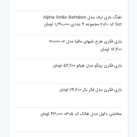
تفنگ بازی نرف مدل Alpha Strike Battalion
Set کد 2020 مجموعه 4 عددی
1,290,000
تومان
Original
بازی فکری طرح شبهای مافیا مدل 02
20,000
price
Current
16,400
تومان
was:
price
is:
20,000 تومان.
بازی فکری زینگو مدل هیالو
54,900
تومان
16,400 تومان.
بازی فکری مدل فکر بکر
24,600
تومان
ساختنی دکول مدل هالک کد 0305
43,000
تومان