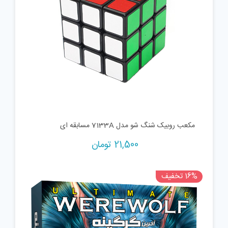
مکعب روبیک شنگ شو مدل 7133A مسابقه ای
21,500
تومان
16% تخفیف