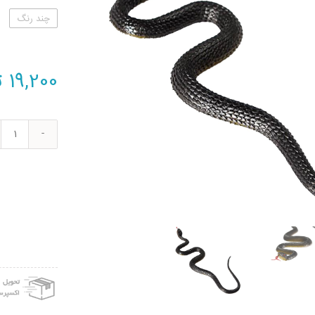
چند رنگ
19,200
ت
بسته
2
عدد
مار
اسبا
بازی
مدل
ALL
AKE
عدد