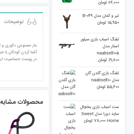
26,000
تومان
تیر و کمان مدل B-049
توضیحات
15,950
تومان
تفنگ اسباب بازی سیلور
مار مصنوعی دکوری و تز
استار مدل
آشنا کردن کودکان با ح
naabsell105
در پوست حساسیت ایجاد نمیکند
19,800
تومان
تفنگ بازی گلدن گان
مدل naabsell10
55,600
تومان
محصولات مشابه
ست اسباب بازی یخچال
ساید دورا مدل Sweet
Home
78,000
تومان