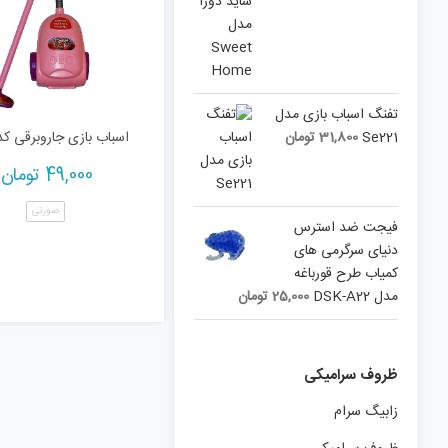
تفنگ اسباب بازی مدل
Se221
31,800
تومان
اسباب بازی جاروبرقی کد 45
49,000
تومان
صورتی
فیجت ضد استرس
دنیای سرگرمی های
کمیاب طرح قورباغه
مدل DSK-A22
25,000
تومان
ظروف سرامیکی
زابیگ سرام