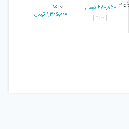
Original
680,850
تومان
1,500,000
Current
price
1,305,000
تومان
چند رنگ
price
was:
1,500,000 تومان.
is:
1,305,000 تومان.