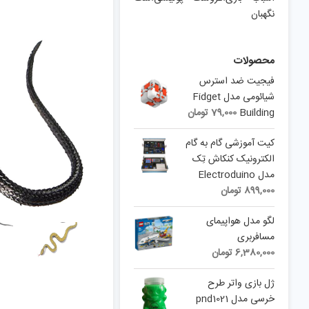
نگهبان
محصولات
فیجیت ضد استرس
شیائومی مدل Fidget
Building
79,000
تومان
کیت آموزشی گام به گام
الکترونیک کنکاش تِک
مدل Electroduino
899,000
تومان
لگو مدل هواپیمای
مسافربری
6,380,000
تومان
ژل بازی واتر طرح
خرسی مدل pnd1021