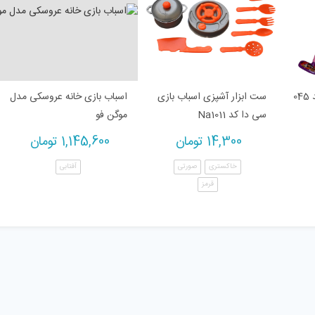
0
ست ابزار آشپزی اسباب بازی
اسباب بازی خانه عروسکی مدل
سی دا کد Na1011
موگن فو
14,300
تومان
1,145,600
تومان
خاکستری
صورتی
آفتابی
قرمز