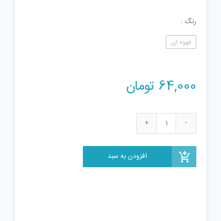
رنگ
قهوه ای
64,000
تومان
بومرنگ
مدل
Drg
افزودن به سبد
عدد