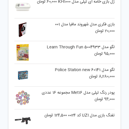
ژل بازی خامه ای تپلی مدل KH1000
60,000
تومان
بازی فکری مدل شهروند مافیا مدل 001
20,000
تومان
لگو مدل Learn Through Fun 5004933
95,000
تومان
لگو مدل Police Station new 60141
8,280,000
تومان
پودر رنگ تپلی مدل Met16 مجموعه 16 عددی
94,000
تومان
تفنگ بازی مدل UZI کد 0024
124,500
تومان