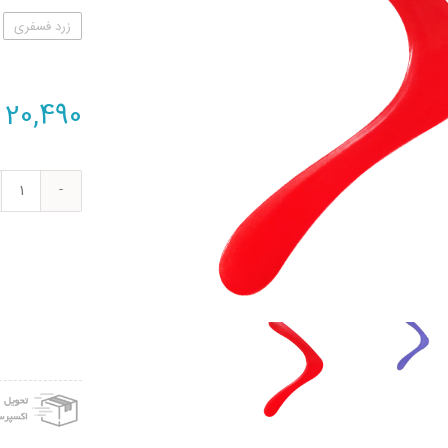
زرد فسفری
20,490
بومر
مدل
V
ven
عدد