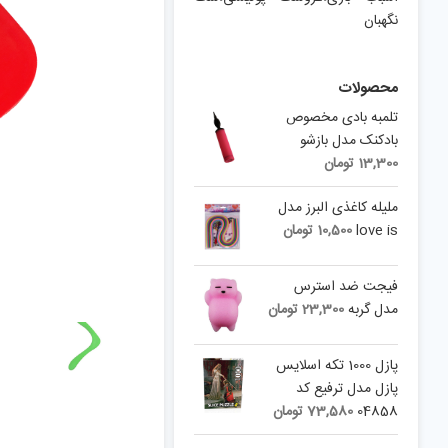
نگهبان
محصولات
تلمبه بادی مخصوص
بادکنک مدل بازشو
13,300
تومان
ملیله کاغذی البرز مدل
love is
10,500
تومان
فیجت ضد استرس
مدل گربه
23,300
تومان
پازل 1000 تکه اسلايس
پازل مدل ترفیع کد
04858
73,580
تومان