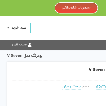
محصولات شگفت‌انگیز
سبد خرید
0
حساب کاربری
بومرنگ مدل V Seven
V
145371
دسته:
عروسک و فیگور