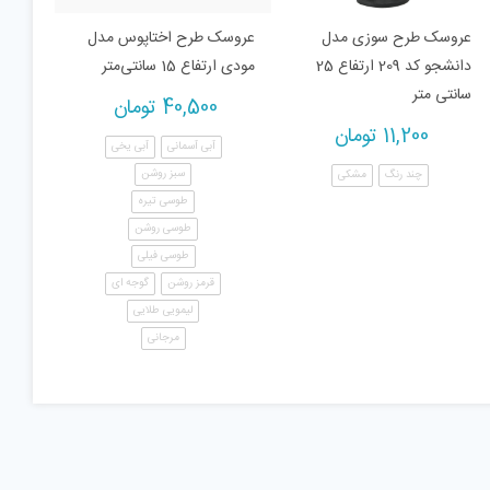
عروسک طرح سوزی مدل
عروسک طرح اختاپوس مدل
دانشجو کد 209 ارتفاع 25
مودی ارتفاع 15 سانتی‌متر
سانتی متر
40,500
تومان
11,200
تومان
آبی آسمانی
آبی یخی
سبز روشن
چند رنگ
مشکی
طوسی تیره
طوسی روشن
طوسی فیلی
قرمز روشن
گوجه ای
لیمویی طلایی
مرجانی