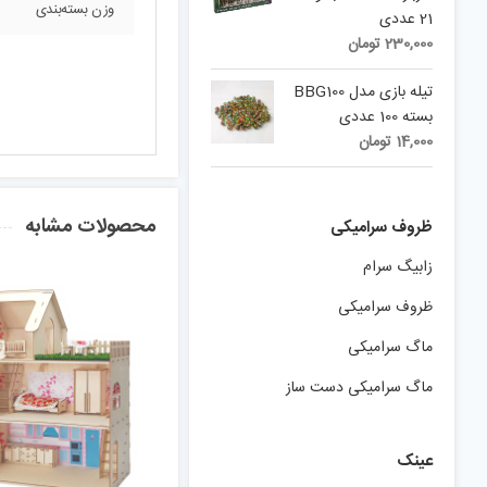
وزن بسته‌بندی
21 عددی
230,000
تومان
تیله بازی مدل BBG100
بسته 100 عددی
14,000
تومان
محصولات مشابه
ظروف سرامیکی
زابیگ سرام
ظروف سرامیکی
ماگ سرامیکی
ماگ سرامیکی دست ساز
عینک