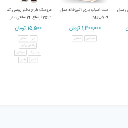
ی مدل
ست اسباب بازی آشپزخانه مدل
عروسک طرح دختر روسی کد
MJL-709
2524 ارتفاع 24 سانتی متر
ن
1,300,000
تومان
15,500
تومان
سرخابی
مشکی
آبی
بنفش
بنفش روشن
چند رنگ
سرخابی
قرمز
یاسی