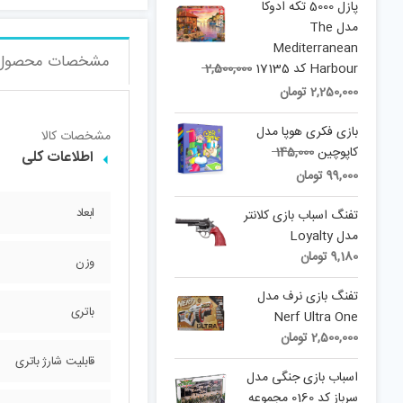
پازل 5000 تکه ادوکا
مدل The
Mediterranean
مشخصات محصول
Original
Harbour کد 17135
2,500,000
price
Current
2,250,000
تومان
was:
price
is:
2,500,000 تومان.
بازی فکری هوپا مدل
مشخصات کالا
2,250,000 تومان.
Original
کاپوچین
145,000
اطلاعات کلی
price
Current
99,000
تومان
was:
price
is:
145,000 تومان.
ابعاد
تفنگ اسباب بازی کلانتر
99,000 تومان.
مدل Loyalty
9,180
تومان
وزن
تفنگ بازی نرف مدل
باتری
Nerf Ultra One
2,500,000
تومان
قابلیت شارژ باتری
اسباب بازی جنگی مدل
سرباز کد 0160 مجموعه