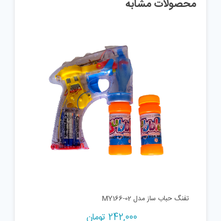
محصولات مشابه
تفنگ حباب ساز مدل MY166-02
242,000
تومان