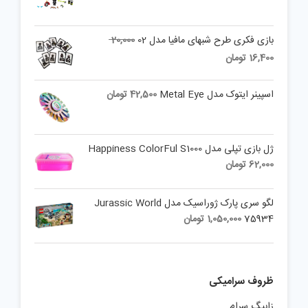
Original
بازی فکری طرح شبهای مافیا مدل 02
20,000
price
Current
16,400
تومان
was:
price
is:
20,000 تومان.
اسپینر ایتوک مدل Metal Eye
42,500
تومان
16,400 تومان.
ژل بازی تپلی مدل Happiness ColorFul S1000
62,000
تومان
لگو سری پارک ژوراسیک مدل Jurassic World
75934
1,050,000
تومان
ظروف سرامیکی
زابیگ سرام