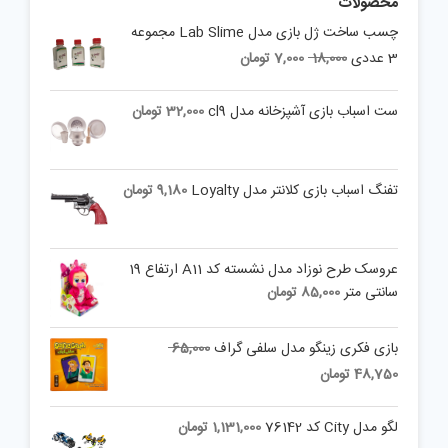
محصولات
چسب ساخت ژل بازی مدل Lab Slime مجموعه
Current
Original
3 عددی
18,000
7,000
تومان
price
price
is:
was:
ست اسباب بازی آشپزخانه مدل cl9
32,000
تومان
18,000 تومان.
7,000 تومان.
تفنگ اسباب بازی کلانتر مدل Loyalty
9,180
تومان
عروسک طرح نوزاد مدل نشسته کد A11 ارتفاع 19
سانتی متر
85,000
تومان
Original
بازی فکری زینگو مدل سلفی گراف
65,000
price
Current
48,750
تومان
was:
price
is:
65,000 تومان.
لگو مدل City کد 76142
1,131,000
تومان
48,750 تومان.