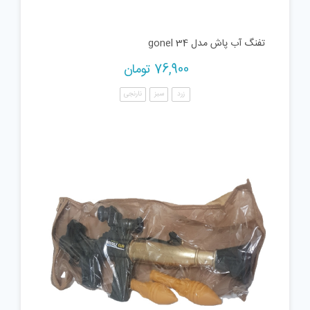
تفنگ آب پاش مدل gonel 34
76,900
تومان
زرد
سبز
نارنجی