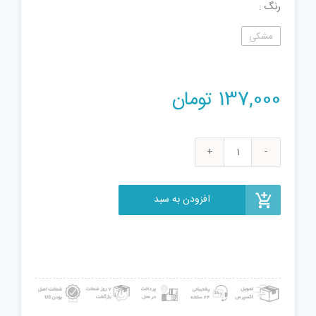
رنگ
مشکی
137,000
تومان
بی
سیم
اسباب
افزودن به سبد
بازی
مدل
Interphone
JQ220-
6C2
عدد