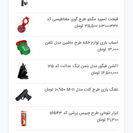
فیجت اسپید مگنتو طرح گوی مغناطیسی کد
103000332
35,500
تومان
اسباب بازی لوازم خانه طرح ماشین مدل تلفن
13,000
تومان
اکشن فیگور مدل بتمن لیگ عدالت کد 125
16,500,000
تومان
تفنگ بازی طرح کلت مدل M-11
10,950
تومان
ابزار شوخی طرح چیپس پرشی کد shb43
41,300
تومان