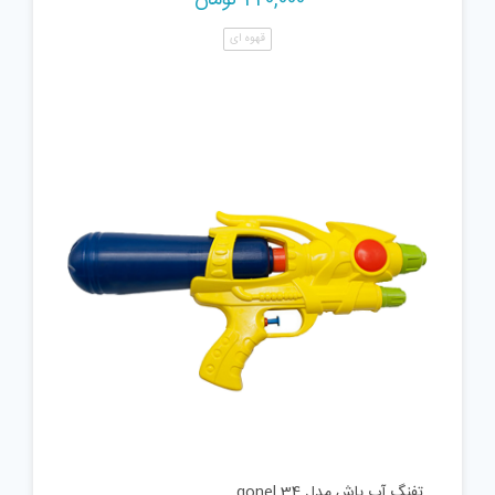
قهوه ای
تفنگ آب پاش مدل gonel 34