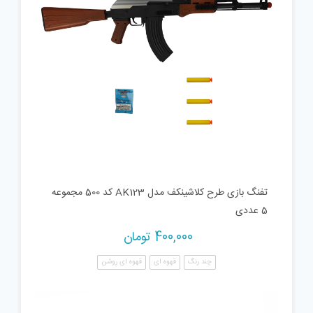
تفنگ بازی طرح کلاشینکف مدل AK123 کد 500 مجموعه
5 عددی
400,000
تومان
چند رنگ
قهوه ای
قهوه ای روشن