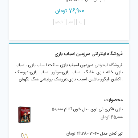
76,900
تومان
زرد
سبز
نارنجی
فروشگاه اینترنتی سرزمین اسباب بازی
فروشگاه اینترنتی
سرزمین اسباب بازی
،
ماکت اسباب بازی
،
اسباب
بازی خاله بازی
،
تفنگ اسباب بازی
،
موتور اسباب بازی
،
عروسک
،
اکشن فیگور
،
ماشین اسباب بازی
،
عروسک پولیشی
،
سگ نگهبان
محصولات
Original
بازی فکری تی توی مدل خون آشام
50,000
price
Current
45,000
تومان
was:
price
is:
50,000 تومان.
تیر کمان مدل 3040
14,280
تومان
45,000 تومان.