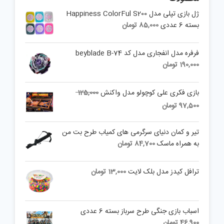
ژل بازی تپلی مدل Happiness ColorFul S200
بسته 6 عددی
85,000
تومان
فرفره مدل انفجاری مدل کد beyblade B-74
190,000
تومان
Original
بازی فکری علی کوچولو مدل واکنش
125,000
price
Current
97,500
تومان
was:
price
is:
125,000 تومان.
تیر و کمان دنیای سرگرمی های کمیاب طرح بت من
97,500 تومان.
به همراه ماسک
84,700
تومان
ترافل کیدز مدل بلک لایت
13,000
تومان
اسباب بازی جنگی طرح سرباز بسته 6 عددی
46,900
تومان