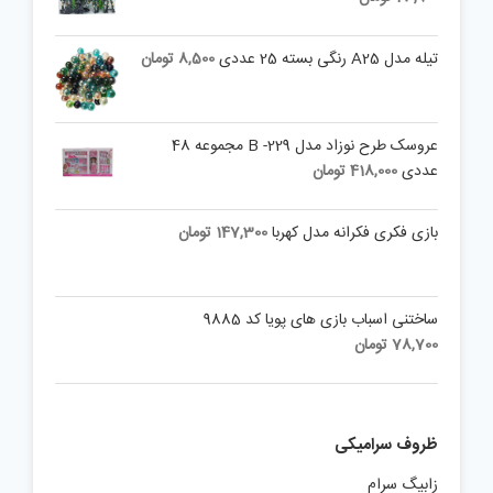
تیله مدل A25 رنگی بسته 25 عددی
8,500
تومان
عروسک طرح نوزاد مدل B -229 مجموعه 48
عددی
418,000
تومان
بازی فکری فکرانه مدل کهربا
147,300
تومان
ساختنی اسباب بازی های پویا کد 9885
78,700
تومان
ظروف سرامیکی
زابیگ سرام