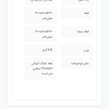
ابعاد
300x80x330
میلی‌متر
ابعاد بسته
300x80x330
میلی‌متر
وزن
414 گرم
سایر توضیحات
ابعاد تفنگ آبپاش
29x7x13 سانتی
متر است