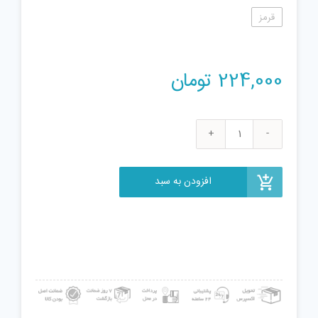
قرمز
224,000
تومان
تفنگ
آبپاش
مدل
افزودن به سبد
آتش
نشانی
مدل
9922
عدد