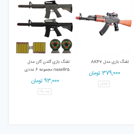
تفنگ بازی مدل AK47
تفنگ بازی گلدن گان مدل
naaell25 مجموعه 6 عددی
379,000
تومان
93,000
تومان
مشکی
چند رنگ