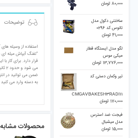
80,000
تومان
ساختنی دکول مدل
توضیحات
تانوس کد 0296
41,000
تومان
استفاده از وسیله های
لگو مدل ایستگاه قطار
میکی موس
قرار دارد. برای کار ب
13,776,000
تومان
می ش
ضمن می توانید در انت
تیر وکمان دستی کد
به دسته وارد می کنید
CMGAVBAKESH3RADI11
170,000
تومان
فیجت ضد استرس
مدل میشبال
محصولات مشابه
15,000
تومان