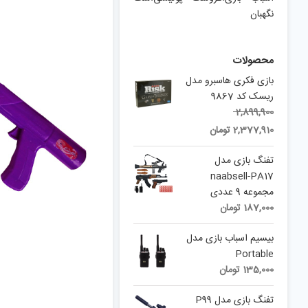
نگهبان
محصولات
بازی فکری هاسبرو مدل
ریسک کد 9867
Original
2,899,900
Current
price
2,377,910
تومان
price
was:
is:
2,899,900 تومان.
تفنگ بازی مدل
2,377,910 تومان.
naabsell-PA17
مجموعه 9 عددی
187,000
تومان
بیسیم اسباب بازی مدل
Portable
135,000
تومان
تفنگ بازی مدل P99