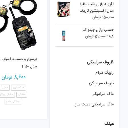
افزونه بازی شب مافیا
مدل اِکسپَنشن تاریک
150,000
تومان
چسب پازل جیتو کد
988
52,000
تومان
بیسیم و دستبند اسباب ب
ظروف سرامیکی
مدل F110
زابیگ سرام
8,600
تومان
ظروف سرامیکی
خاکستری
ذغالی
ماگ سرامیکی
مشکی
مشکی براق
مشکی مات
ماگ سرامیکی دست ساز
عینک