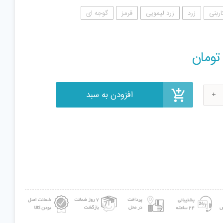
اربنی
زرد
زرد لیمویی
قرمز
گوجه ای
افزودن به سبد
تومان
ش
WG