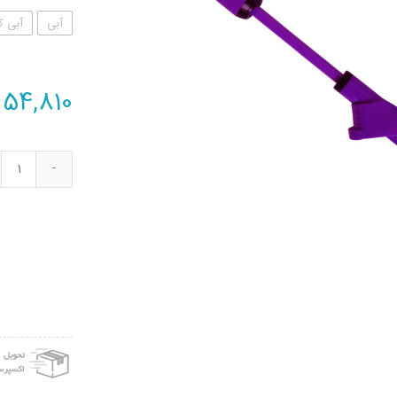
آبی
آبی ک
54,810
تفنگ
آبپا
میله
ای
مدل
688
عدد