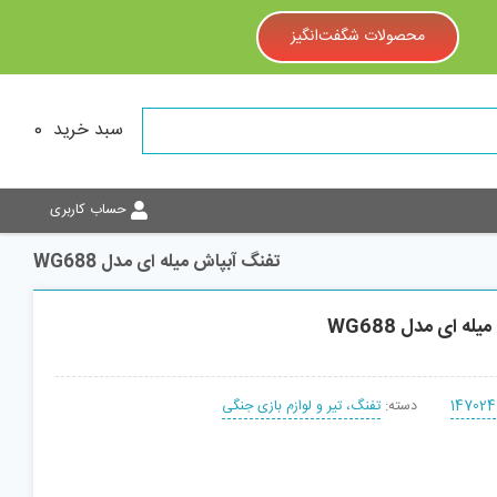
محصولات شگفت‌انگیز
سبد خرید
0
حساب کاربری
تفنگ آبپاش میله ای مدل WG688
ه ای مدل WG688
147024
دسته:
تفنگ، تیر و لوازم بازی جنگی