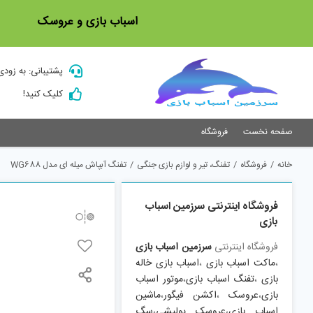
Ski
اسباب بازی و عروسک
t
conten
پشتیبانی: به زودی
کلیک کنید!
صفحه نخست
فروشگاه
خانه
/
فروشگاه
/
تفنگ، تیر و لوازم بازی جنگی
/
تفنگ آبپاش میله ای مدل WG688
فروشگاه اینترنتی سرزمین اسباب
بازی
فروشگاه اینترنتی
سرزمین اسباب بازی
،
ماکت اسباب بازی
،
اسباب بازی خاله
بازی
،
تفنگ اسباب بازی
،
موتور اسباب
بازی
،
عروسک
،
اکشن فیگور
،
ماشین
اسباب بازی
،
عروسک پولیشی
،
سگ