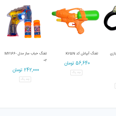
ازی
تفنگ آبپاش کد K25N
تفنگ حباب ساز مدل MY166-
02
56,640
تومان
242,000
تومان
چند رنگ
چند رنگ