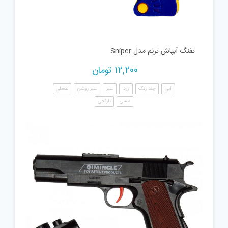
تفنگ آبپاش ترنم مدل Sniper
12,200
تومان
آبی
چند رنگ
زرد
سبز
سبز روشن
عسلی
مسی
نارنجی