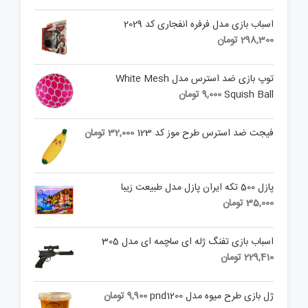
اسباب بازی مدل فرفره انفجاری کد 2029
298,300
تومان
توپ بازی ضد استرس مدل White Mesh
Squish Ball
9,000
تومان
فیجت ضد استرس طرح موز کد 123
32,000
تومان
پازل 500 تکه ایران پازل مدل طبیعت زیبا
35,000
تومان
اسباب بازی تفنگ ژله ای ساچمه ای مدل 305
229,410
تومان
ژل بازی طرح میوه مدل pnd1200
9,900
تومان