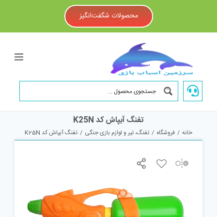
Ski
t
محصولات شگفت‌انگیز
conten
تفنگ آبپاش کد K25N
خانه
/
فروشگاه
/
تفنگ، تیر و لوازم بازی جنگی
/
تفنگ آبپاش کد K25N