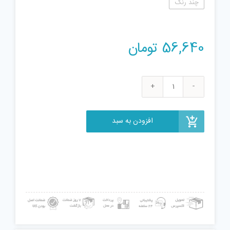
چند رنگ
56,640
تومان
تفنگ
آبپاش
کد
افزودن به سبد
K25N
عدد