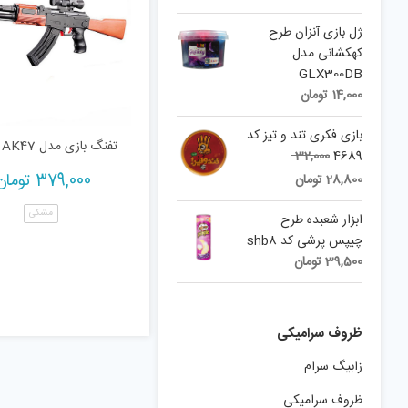
ژل بازی آنزان طرح
کهکشانی مدل
GLX300DB
14,000
تومان
بازی فکری تند و تیز کد
تفنگ بازی مدل AK47
Original
32,000
4689
Current
price
379,000
تومان
28,800
تومان
was:
price
مشکی
is:
32,000 تومان.
ابزار شعبده طرح
28,800 تومان.
چیپس پرشی کد shb8
39,500
تومان
ظروف سرامیکی
زابیگ سرام
ظروف سرامیکی