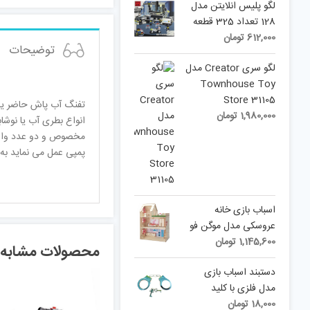
لگو پلیس انلایتن مدل
128 تعداد 325 قطعه
612,000
تومان
توضیحات
لگو سری Creator مدل
Townhouse Toy
Store 31105
تفنگ آب پاش حاضر یک 
1,980,000
تومان
انواع بطری آب یا نوش
مخصوص و دو عدد واشر 
پمپی عمل می نماید به 
اسباب بازی خانه
عروسکی مدل موگن فو
1,145,600
تومان
محصولات مشابه
دستبند اسباب بازی
مدل فلزی با کلید
18,000
تومان