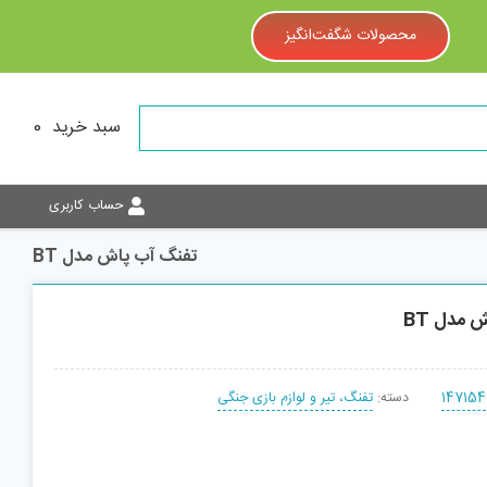
محصولات شگفت‌انگیز
سبد خرید
0
حساب کاربری
تفنگ آب پاش مدل BT
 مدل BT
147154
دسته:
تفنگ، تیر و لوازم بازی جنگی