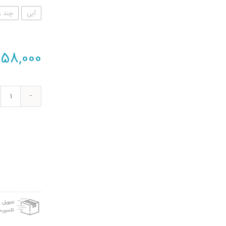
آبی
چند 
58,000
تفنگ
آب
پاش
مدل
BT
عدد