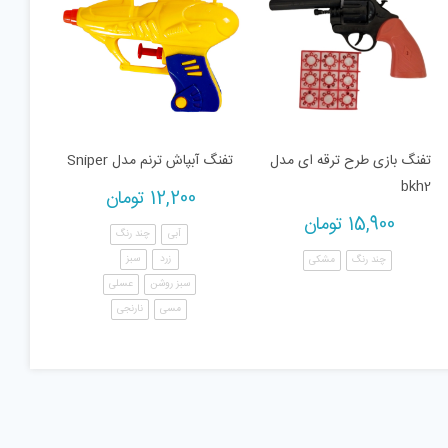
تفنگ بازی طرح ترقه ای مدل
تفنگ آبپاش ترنم مدل Sniper
bkh2
12,200
تومان
15,900
تومان
آبی
چند رنگ
زرد
سبز
چند رنگ
مشکی
سبز روشن
عسلی
مسی
نارنجی