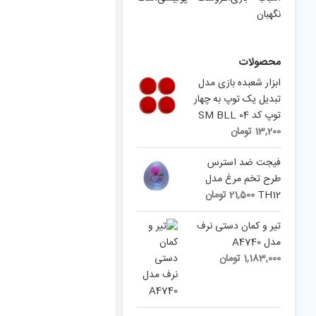
نگهبان
محصولات
ابزار شعبده بازی مدل
تبدیل یک توپ به چهار
توپ کد SM BLL 04
13,200
تومان
فیجت ضد استرس
طرح تخم مرغ مدل
TH12
21,500
تومان
تیر و کمان دستی نرف
مدل A4740
1,183,000
تومان