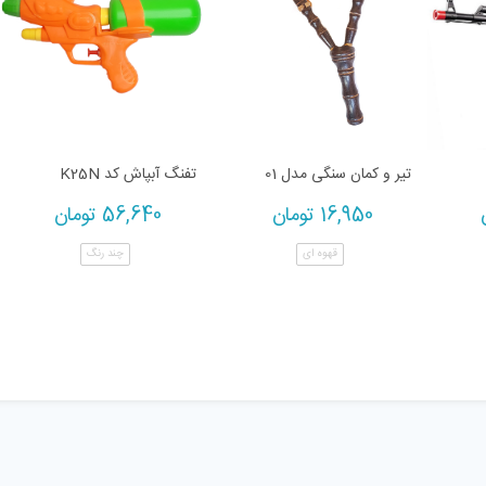
تیر و کمان سنگی مدل 01
تفنگ آبپاش کد K25N
16,950
تومان
56,640
تومان
قهوه ای
چند رنگ