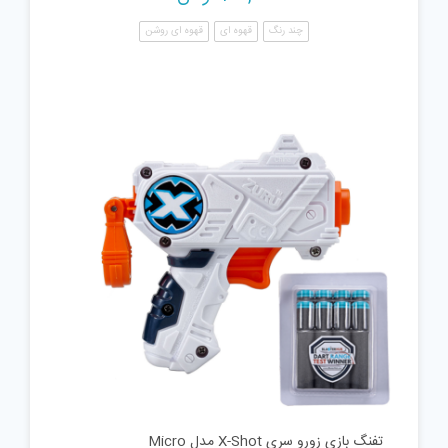
چند رنگ
قهوه ای
قهوه ای روشن
تفنگ بازی زورو سری X-Shot مدل Micro