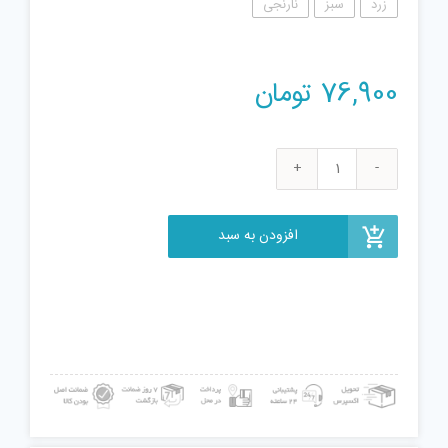
زرد
سبز
نارنجی
76,900
تومان
تفنگ
آب
پاش
افزودن به سبد
مدل
gonel
34
عدد