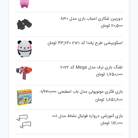
دوربین شکاری اسباب بازی مدل 830
20,500
تومان
اسکوییشی طرح پاندا کد 2121
43,260
تومان
تفنگ بازی نرف مدل Mega کد 2022
1,750,000
تومان
Original
بازی فکری مونوپولی مدل باب اسفنجی
1,970,000
price
Current
1,851,800
تومان
was:
price
is:
1,970,000 تومان.
بازی آموزشی دروازه فوتبال نشاط مدل 001
1,851,800 تومان.
112,000
تومان