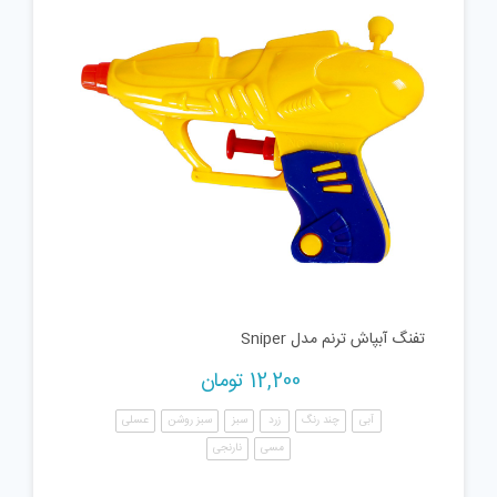
تفنگ آبپاش ترنم مدل Sniper
12,200
تومان
آبی
چند رنگ
زرد
سبز
سبز روشن
عسلی
مسی
نارنجی