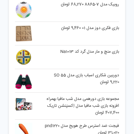
روبیک مدل 7-8865
68,270
تومان
بازی فکری دوز مدل 01
9,460
تومان
بازی منچ و مار مدل گرد کد Na1013
دوربین شکاری اسباب بازی مدل SO 55
9,220
تومان
مجموعه بازی دورهمی مدل شب مافیا بهمراه
افزونه بازی شب مافیا مدل اِکسپَنشن تاریک
407,400
تومان
فیجت ضد استرس طرح هویج مدل pnd1220
31,020
تومان