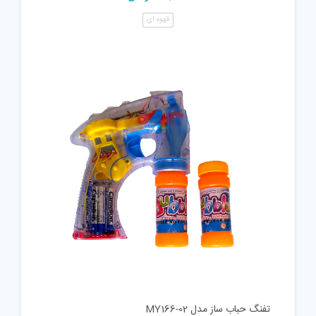
قهوه ای
تفنگ حباب ساز مدل MY166-02