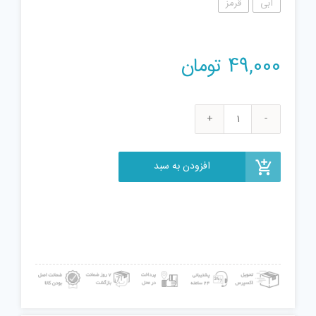
آبی
قرمز
49,000
تومان
تفنگ
آب
پاش
افزودن به سبد
مدل
MT_00
عدد