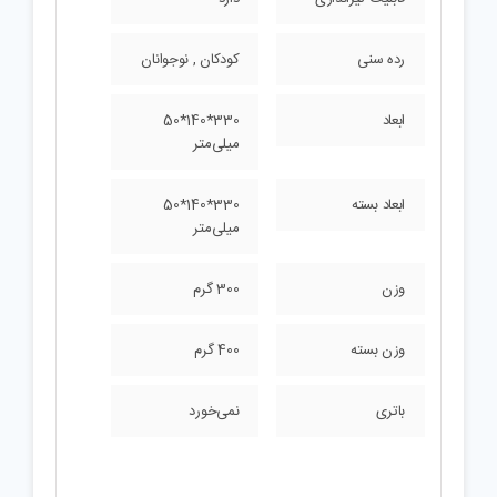
رده سنی
کودکان , نوجوانان
ابعاد
330*140*50
میلی‌متر
ابعاد بسته
330*140*50
میلی‌متر
وزن
300 گرم
وزن بسته
400 گرم
باتری
نمی‌خورد