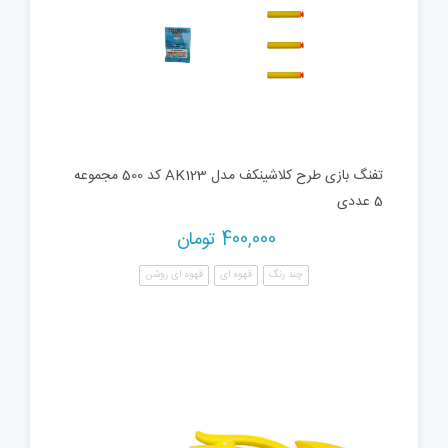
تفنگ بازی طرح کلاشینکف مدل AK123 کد 500 مجموعه
5 عددی
400,000
تومان
چند رنگ
قهوه ای
قهوه ای روشن