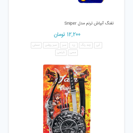
تفنگ آبپاش ترنم مدل Sniper
12,200
تومان
آبی
چند رنگ
زرد
سبز
سبز روشن
عسلی
مسی
نارنجی