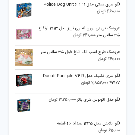
لگو سری سیتی مدل 60241 Police Dog Unit
460,000
تومان
عروسک بی بی بورن ام وی تویز مدل 2113 ارتفاع
35 سانتی متر
240,000
تومان
عروسک طرح اسب تک شاخ طول 35 سانتی متر
140,000
تومان
لگو سری تکنیک مدل Ducati Panigale V4 R
42107
2,852,000
تومان
لگو مدل اتوبوس هری پاتر
3,250,000
تومان
لگو انلایتن مدل 1235 تعداد 46 قطعه
65,000
تومان