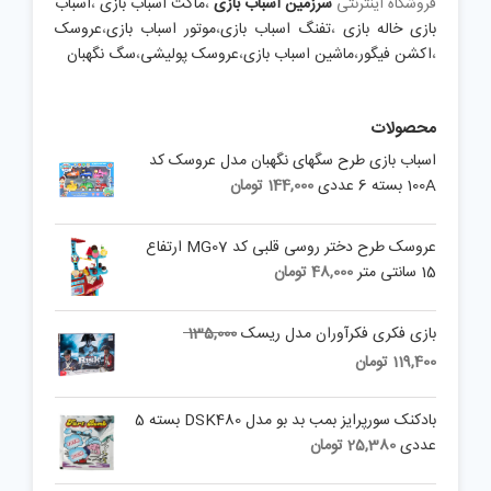
فروشگاه اینترنتی
سرزمین اسباب بازی
،
ماکت اسباب بازی
،
اسباب
بازی خاله بازی
،
تفنگ اسباب بازی
،
موتور اسباب بازی
،
عروسک
،
اکشن فیگور
،
ماشین اسباب بازی
،
عروسک پولیشی
،
سگ نگهبان
محصولات
اسباب بازی طرح سگهای نگهبان مدل عروسک کد
100A بسته 6 عددی
144,000
تومان
عروسک طرح دختر روسی قلبی کد MG07 ارتفاع
15 سانتی متر
48,000
تومان
Original
بازی فکری فکرآوران مدل ریسک
135,000
price
Current
119,400
تومان
was:
price
is:
135,000 تومان.
بادکنک سورپرایز بمب بد بو مدل DSK480 بسته 5
119,400 تومان.
عددی
25,380
تومان