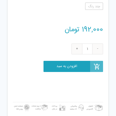
چند رنگ
192,000
تومان
تفنگ
اسباب
بازی
افزودن به سبد
مدل
DSK306
عدد