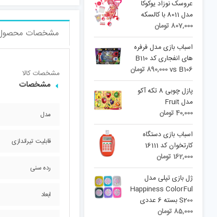
عروسک نوزاد یوکوکا
مدل 8011 با کالسکه
807,000
تومان
مشخصات محصول
اسباب بازی مدل فرفره
های انفجاری کد B110
vs B106
890,000
تومان
مشخصات کالا
مشخصات
پازل چوبی 8 تکه آکو
مدل Fruit
40,000
تومان
مدل
اسباب بازی دستگاه
قابلیت تیراندازی
کارتخوان کد 16111
162,000
تومان
رده سنی
ژل بازی تپلی مدل
Happiness ColorFul
ابعاد
S200 بسته 6 عددی
85,000
تومان