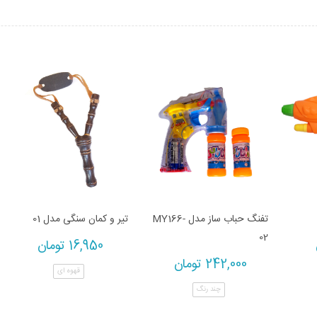
تفنگ حباب ساز مدل MY166-
تیر و کمان سنگی مدل 01
02
16,950
تومان
242,000
تومان
قهوه ای
چند رنگ