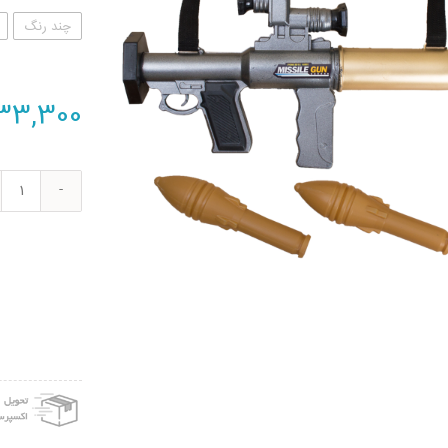
چند رنگ
33,300
تفنگ
اسبا
بازی
مدل
RPG
sile
عدد