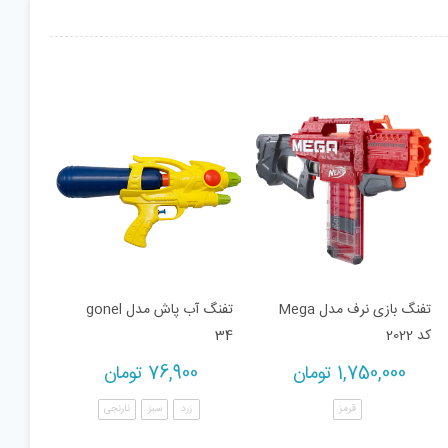
تفنگ بازی نرف مدل Mega
تفنگ آب پاش مدل gonel
کد 2022
34
1,750,000
تومان
76,900
تومان
قرمز
زرد
سبز
نارنجی