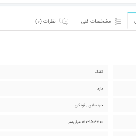
مشخصات فنی
نظرات (0)
تفنگ
دارد
خردسالان , کودکان
500*150*150 میلی‌متر