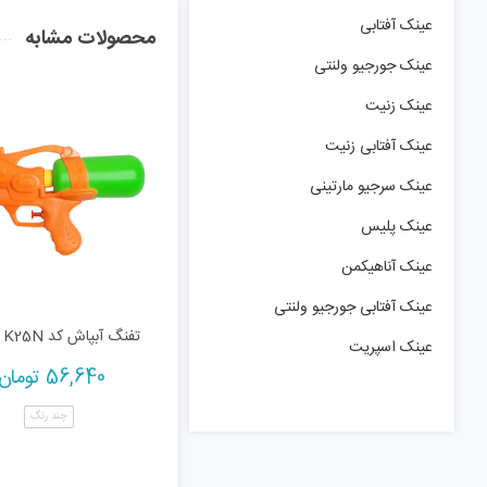
عینک آفتابی
محصولات مشابه
عینک جورجیو ولنتی
عینک زنیت
عینک آفتابی زنیت
عینک سرجیو مارتینی
عینک پلیس
عینک آناهیکمن
عینک آفتابی جورجیو ولنتی
تفنگ آبپاش کد K25N
عینک اسپریت
56,640
تومان
چند رنگ