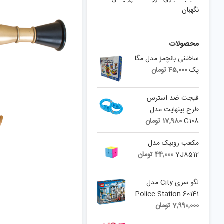
نگهبان
محصولات
ساختنی بانچمز مدل مگا
پک
45,000
تومان
فیجت ضد استرس
طرح بینهایت مدل
G108
17,980
تومان
مکعب روبیک مدل
YJ8512
44,000
تومان
لگو سری City مدل
Police Station 60141
7,990,000
تومان