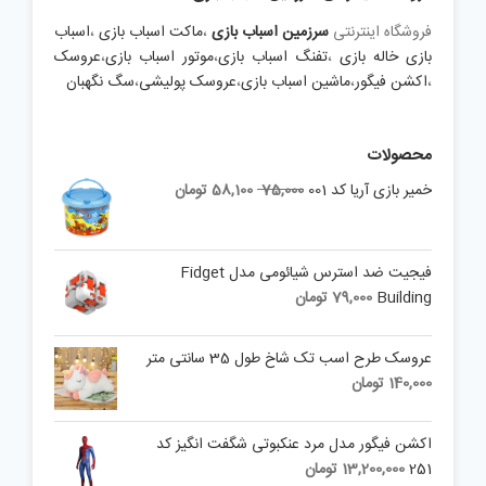
فروشگاه اینترنتی
سرزمین اسباب بازی
،
ماکت اسباب بازی
،
اسباب
بازی خاله بازی
،
تفنگ اسباب بازی
،
موتور اسباب بازی
،
عروسک
،
اکشن فیگور
،
ماشین اسباب بازی
،
عروسک پولیشی
،
سگ نگهبان
محصولات
Current
Original
خمیر بازی آریا کد 001
75,000
58,100
تومان
price
price
is:
was:
75,000 تومان.
58,100 تومان.
فیجیت ضد استرس شیائومی مدل Fidget
Building
79,000
تومان
عروسک طرح اسب تک شاخ طول 35 سانتی متر
140,000
تومان
اکشن فیگور مدل مرد عنکبوتی شگفت انگیز کد
251
13,200,000
تومان