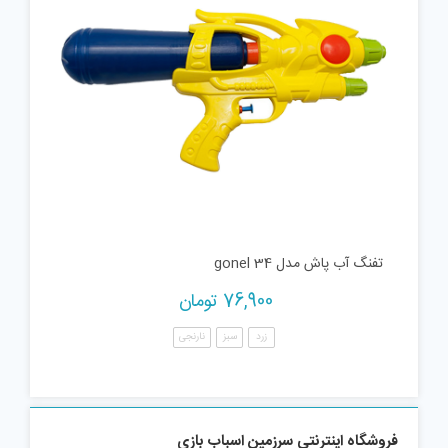
تفنگ آب پاش مدل gonel 34
76,900
تومان
زرد
سبز
نارنجی
فروشگاه اینترنتی سرزمین اسباب بازی