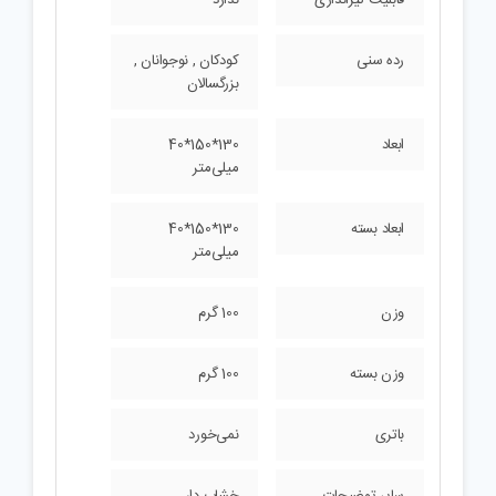
رده سنی
کودکان , نوجوانان ,
بزرگسالان
ابعاد
130*150*40
میلی‌متر
ابعاد بسته
130*150*40
میلی‌متر
وزن
100 گرم
وزن بسته
100 گرم
باتری
نمی‌خورد
سایر توضیحات
خشاب دار