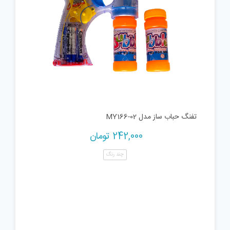
تفنگ حباب ساز مدل MY166-02
242,000
تومان
چند رنگ