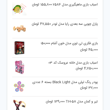
اسباب بازی ماهیگیری مدل 2586
155,800
تومان
پازل چوبی سه بعدی رایا مدل لودر
47,550
تومان
Original
بازی فکری تی توی مدل خون آشام
50,000
price
Current
45,000
تومان
was:
price
is:
50,000 تومان.
اسباب بازی مدل خانه عروسک کد 03
45,000 تومان.
4,750,000
تومان
پودر رنگ تپلی مدل Black Light بسته 6 عددی
32,000
تومان
تیر و کمان مدل TH-58
139,000
تومان