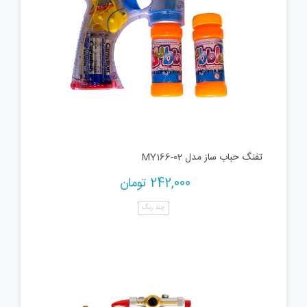
تفنگ حباب ساز مدل MY166-02
242,000
تومان
چند رنگ