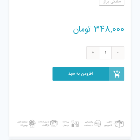
مشکی براق
348,000
تومان
تفنگ
اسباب
بازی
افزودن به سبد
مدل
XH085
عدد