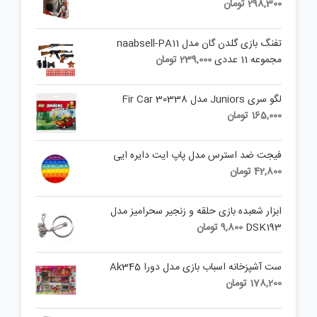
298,300
تومان
تفنگ بازی گلدن گان مدل naabsell-PA11
مجموعه 11 عددی
239,000
تومان
لگو سری Juniors مدل Fir Car 30338
165,000
تومان
فیجت ضد استرس مدل پاپ ایت دایره ایی
42,800
تومان
ابزار شعبده بازی حلقه و زنجیر سحرامیز مدل
DSK193
9,800
تومان
ست آشپزخانه اسباب بازی مدل دورا Ak345
178,200
تومان