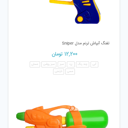
تفنگ آبپاش ترنم مدل Sniper
12,200
تومان
آبی
چند رنگ
زرد
سبز
سبز روشن
عسلی
مسی
نارنجی