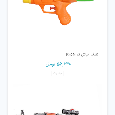
تفنگ آبپاش کد K25N
56,640
تومان
چند رنگ