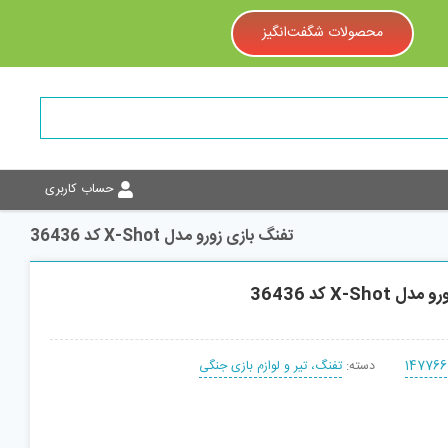
محصولات شگفت‌انگیز
حساب کاربری
تفنگ بازی زورو مدل X-Shot کد 36436
X-Sh کد 36436
147766
دسته:
تفنگ، تیر و لوازم بازی جنگی