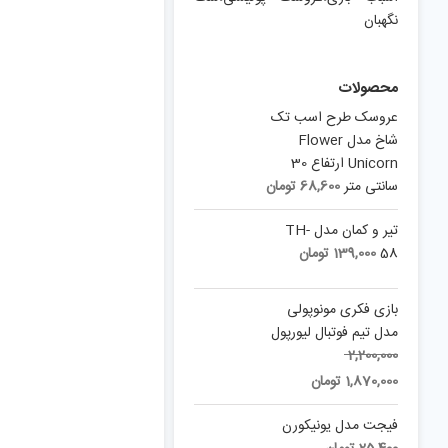
نگهبان
محصولات
عروسک طرح اسب تک
شاخ مدل Flower
Unicorn ارتفاع 30
سانتی متر
68,600
تومان
تیر و کمان مدل TH-
58
139,000
تومان
بازی فکری مونوپولی
مدل تیم فوتبال لیورپول
Original
2,200,000
Current
price
1,870,000
تومان
price
was:
is:
2,200,000 تومان.
فیجت مدل یونیکورن
1,870,000 تومان.