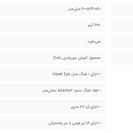
600x240x60 میلی‌متر
630 گرم
نمی‌خورد
محصول کمپانی نیوزیلندی Zuru
• دارای 1 تفنگ مدل Hawk Eye
• ابعاد تفنگ حدود 58x18x3 سانتی‌متر
• دارای بُرد 27 متری
• دارای 16 تیر فومی با سر پلاستیکی