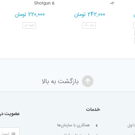
Shotgun 5
02
242,000
تومان
220,000
تومان
چند رنگ
قهوه ای
بازگشت به بالا
خدمات
عضویت در 
اول
همکاری با سازمان‌ها