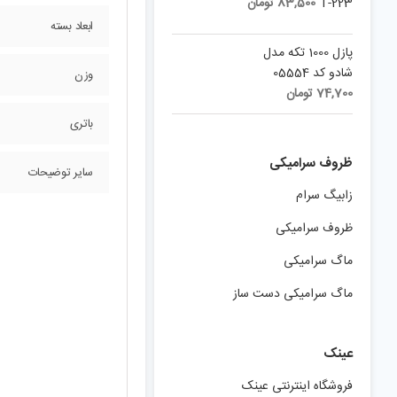
T-223
83,500
تومان
ابعاد بسته
پازل 1000 تکه مدل
شادو کد 05554
وزن
74,700
تومان
باتری
ظروف سرامیکی
سایر توضیحات
زابیگ سرام
ظروف سرامیکی
ماگ سرامیکی
ماگ سرامیکی دست ساز
عینک
فروشگاه اینترنتی عینک