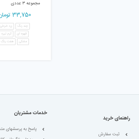
مجموعه ۳ عددی
33,750
تومان
چند رنگ
زرد خردلی
قهوه ای
کرم تیره
مشکی
هفت رنگ
خدمات مشتریان
راهنمای خرید
پاسخ به پرسشهای متد
ثبت سفارش