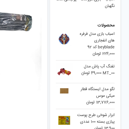
نگهبان
محصولات
اسباب بازی مدل فرفره
های انفجاری
beyblade کد 92
224,000
تومان
تفنگ آب پاش مدل
MT_00
49,000
تومان
لگو مدل ایستگاه قطار
میکی موس
13,776,000
تومان
ابزار شوخی طرح پوست
پیازی بسته 100 عددی
13,900
تومان