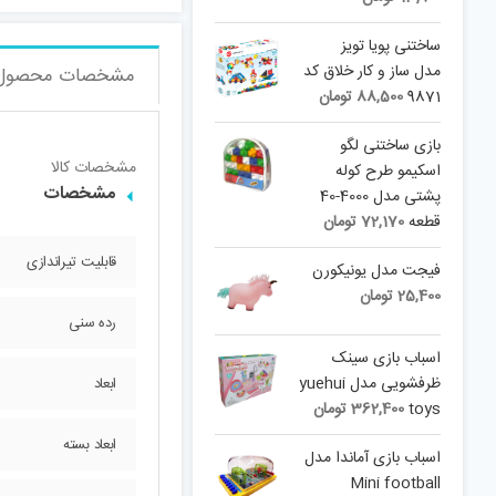
ساختنی پویا تویز
مدل ساز و کار خلاق کد
مشخصات محصول
9871
88,500
تومان
بازی ساختنی لگو
مشخصات کالا
اسکیمو طرح کوله
مشخصات
پشتی مدل 4000-40
قطعه
72,170
تومان
قابلیت تیراندازی
فیجت مدل یونیکورن
25,400
تومان
رده سنی
اسباب بازی سینک
ظرفشویی مدل yuehui
ابعاد
toys
362,400
تومان
ابعاد بسته
اسباب بازی آماندا مدل
Mini football