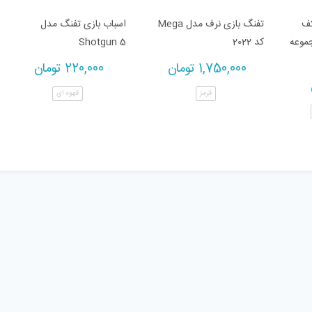
کف
تفنگ بازی نرف مدل Mega
اسباب بازی تفنگ مدل
A کد 500 مجموعه
کد 2022
Shotgun 5
1,750,000
تومان
220,000
تومان
قرمز
قهوه ای