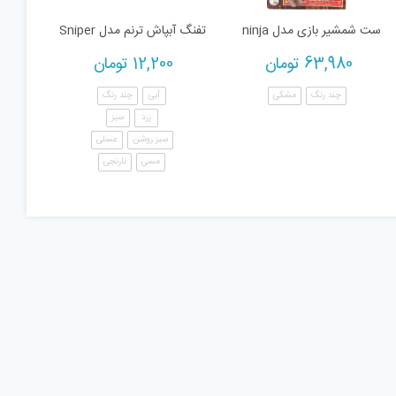
ست شمشیر بازی مدل ninja
تفنگ آبپاش ترنم مدل Sniper
63,980
تومان
12,200
تومان
چند رنگ
مشکی
آبی
چند رنگ
زرد
سبز
سبز روشن
عسلی
مسی
نارنجی