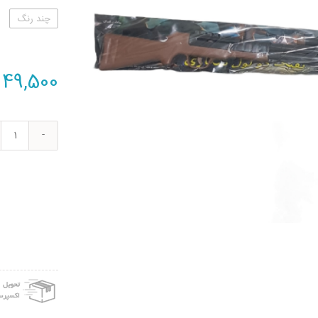
چند رنگ
49,500
تفنگ
بازی
مدل
دولو
عدد