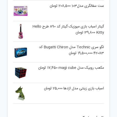
ست سفالگری مدل103
208,500
تومان
گیتار اسباب بازی میوزیک گیتار کد 890 طرح Hello
Kitty
39,800
تومان
لگو سری Technic مدل Bugatti Chiron کد
42083
19,500,000
تومان
مکعب روبیک مدل magi cube
17,450
تومان
اسباب بازی زینتی مدل اژدها
25,000
تومان