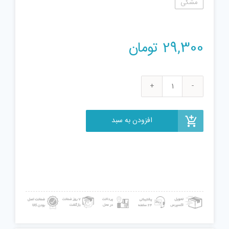
مشکی
29,300
تومان
تفنگ
بازی
مدل
افزودن به سبد
M-
387
عدد