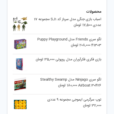
محصولات
اسباب بازی جنگی مدل سرباز کد SJ1 مجموعه 17
عددی
17,500
تومان
لگو سری Friends مدل Puppy Playground
41303
208,000
تومان
بازی فکری فکرآوران مدل روپولی
35,000
تومان
لگو سری Ninjago مدل Stealthy Swamp
Airboat 30426
180,000
تومان
توپ سرگرمی ایموجی مجموعه 9 عددی
32,000
تومان