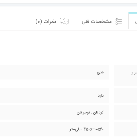
مشخصات فنی
نظرات (0)
ر و
بادی
دارد
کودکان , نوجوانان
450x200x60 میلی‌متر