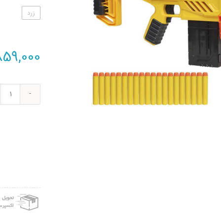
زرد
859,000
تفنگ
بازی
نرف
مدل
yte-
CS10
کد
2021
عدد