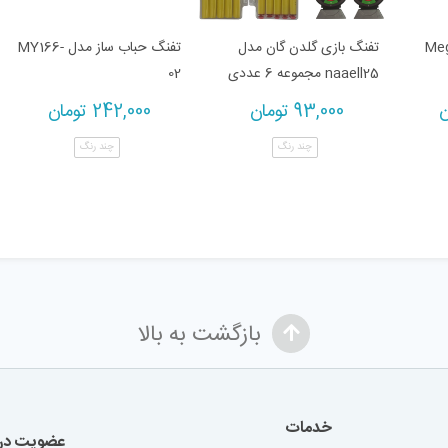
ی نرف مدل Mega
تفنگ بازی گلدن گان مدل
تفنگ حباب ساز مدل MY166-
naaell25 مجموعه 6 عددی
02
ن
93,000
تومان
242,000
تومان
چند رنگ
چند رنگ
بازگشت به بالا
خدمات
عضویت در 