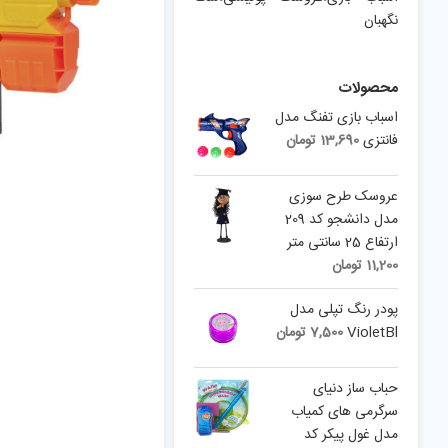
نگهبان
محصولات
اسباب بازی تفنگ مدل
فانتزی
13,690
تومان
عروسک طرح سوزی
مدل دانشجو کد 209
ارتفاع 25 سانتی متر
11,200
تومان
پودر رنگ تپلی مدل
VioletBl
7,500
تومان
حباب ساز دنیای
سرگرمی های کمیاب
مدل غول پیکر کد