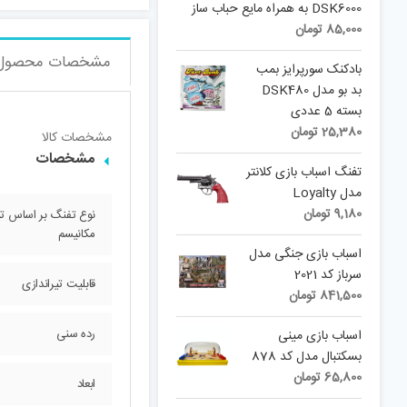
DSK6000 به همراه مایع حباب ساز
85,000
تومان
مشخصات محصول
بادکنک سورپرایز بمب
بد بو مدل DSK480
بسته 5 عددی
25,380
تومان
مشخصات کالا
مشخصات
تفنگ اسباب بازی کلانتر
مدل Loyalty
9,180
تومان
نوع تفنگ بر اساس تی
مکانیسم
اسباب بازی جنگی مدل
سرباز کد 2021
قابلیت تیراندازی
841,500
تومان
رده سنی
اسباب بازی مینی
بسکتبال مدل کد 878
65,800
تومان
ابعاد