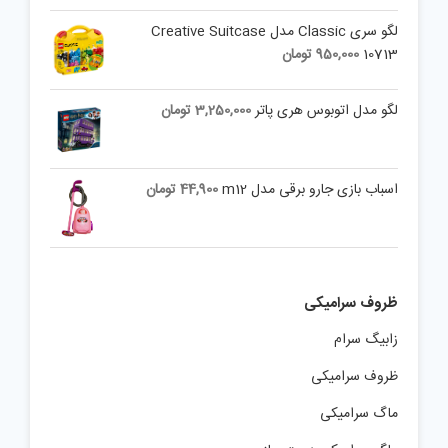
لگو سری Classic مدل Creative Suitcase
10713
950,000
تومان
لگو مدل اتوبوس هری پاتر
3,250,000
تومان
اسباب بازی جارو برقی مدل m12
44,900
تومان
ظروف سرامیکی
زابیگ سرام
ظروف سرامیکی
ماگ سرامیکی