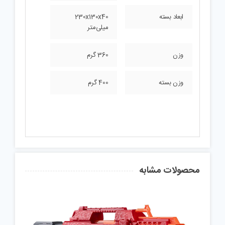
ابعاد بسته
230x130x40
میلی‌متر
وزن
360 گرم
وزن بسته
400 گرم
محصولات مشابه