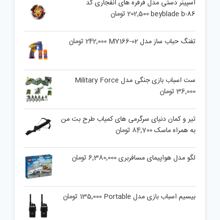
اسپینر دستی مدل فرفره های انفجاری کد
beyblade b-86
202,500
تومان
تفنگ حباب ساز مدل MY166-02
242,000
تومان
ست اسباب بازی جنگی مدل Military Force
36,000
تومان
تیر و کمان دنیای سرگرمی های کمیاب طرح بت من
به همراه ماسک
84,700
تومان
لگو مدل هواپیمای مسافربری
6,380,000
تومان
بیسیم اسباب بازی مدل Portable
135,000
تومان