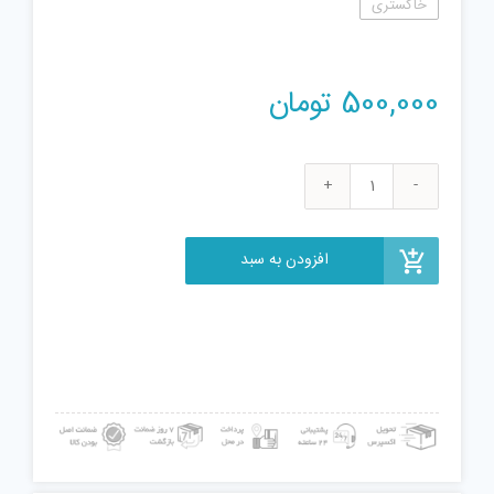
خاکستری
500,000
تومان
تفنگ
بازی
گانهر
افزودن به سبد
کد
35
عدد