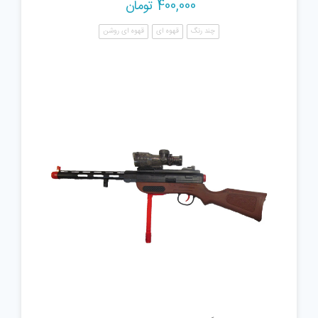
400,000
تومان
چند رنگ
قهوه ای
قهوه ای روشن