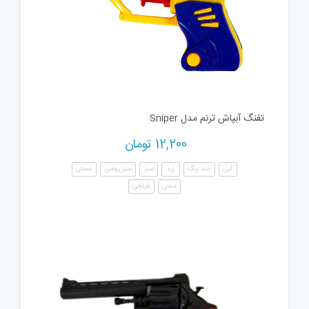
تفنگ آبپاش ترنم مدل Sniper
12,200
تومان
آبی
چند رنگ
زرد
سبز
سبز روشن
عسلی
مسی
نارنجی