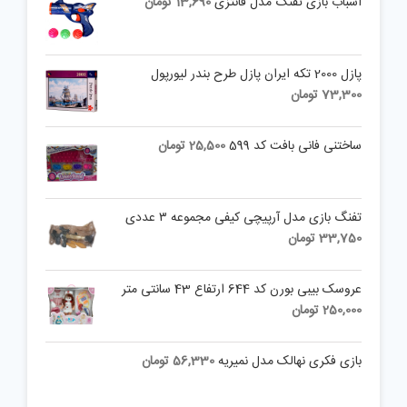
اسباب بازی تفنگ مدل فانتزی
13,690
تومان
پازل 2000 تکه ایران پازل طرح بندر لیورپول
73,300
تومان
ساختنی فانی بافت کد 599
25,500
تومان
تفنگ بازی مدل آرپیچی کیفی مجموعه ۳ عددی
33,750
تومان
عروسک بیبی بورن کد 644 ارتفاع 43 سانتی متر
250,000
تومان
بازی فکری نهالک مدل نمیریه
56,330
تومان