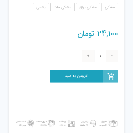
مشکی
مشکی براق
مشکی مات
یشمی
24,100
تومان
تفنگ
بازی
گلدن
افزودن به سبد
گان
مدل
naabsell115
عدد