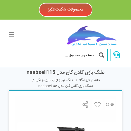
Ski
t
محصولات شگفت‌انگیز
conten
تفنگ بازی گلدن گان مدل naabsell115
خانه
/
فروشگاه
/
تفنگ، تیر و لوازم بازی جنگی
/
تفنگ بازی گلدن گان مدل naabsell115