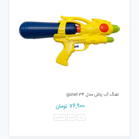
تفنگ آب پاش مدل gonel 34
76,900
تومان
زرد
سبز
نارنجی