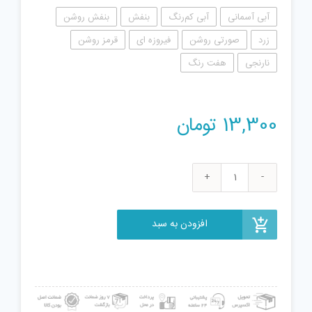
آبی آسمانی
آبی کم‌رنگ
بنفش
بنفش روشن
زرد
صورتی روشن
فیروزه ای
قرمز روشن
نارنجی
هفت رنگ
13,300
تومان
تلمبه
بادی
مخصوص
افزودن به سبد
بادکنک
مدل
بازشو
عدد