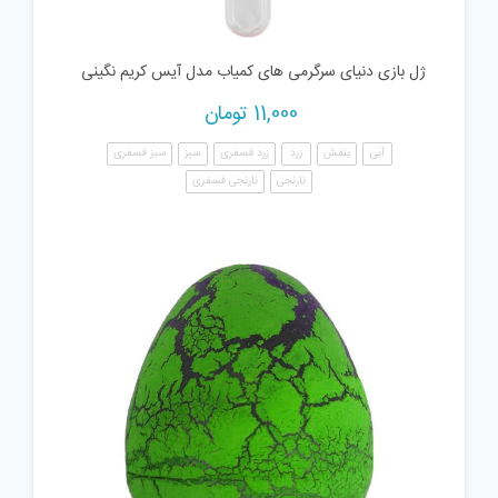
ژل بازی دنیای سرگرمی های کمیاب مدل آیس کریم نگینی
11,000
تومان
آبی
بنفش
زرد
زرد فسفری
سبز
سبز فسفری
نارنجی
نارنجی فسفری