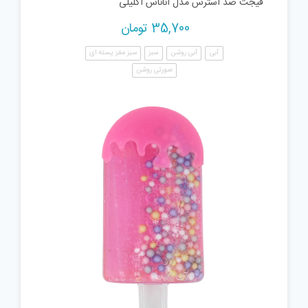
فیجت ضد استرس مدل آناناس اکلیلی
35,700
تومان
آبی
آبی روشن
سبز
سبز مغز پسته ای
صورتی روشن