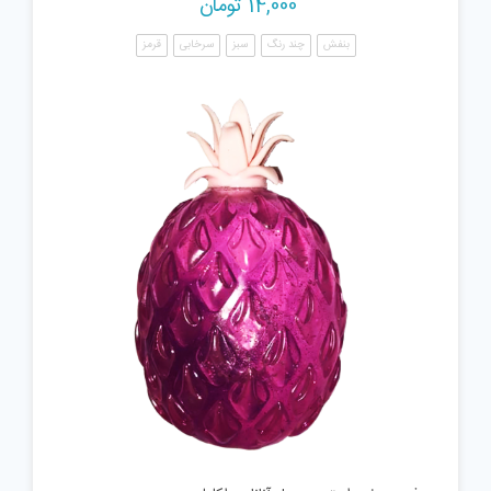
14,000
تومان
بنفش
چند رنگ
سبز
سرخابی
قرمز