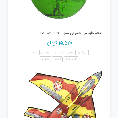
تخم دایناسور جادویی مدل Growing Pet
15,520
تومان
آبی نیلی
بنفش
سبز تیره
سرمه ای
سفید
طلایی براق
گل بهی
نقره ای