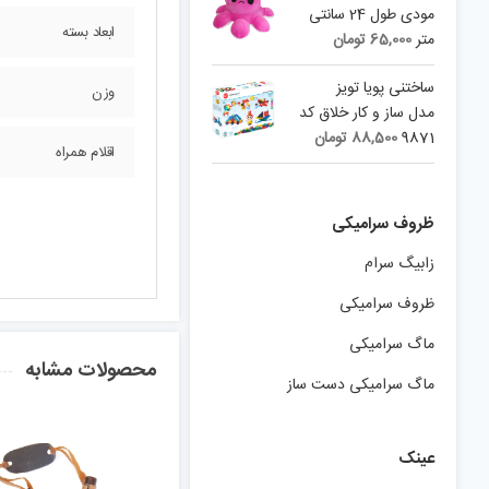
23,000 تومان.
18,860 تومان.
مودی طول 24 سانتی
ابعاد بسته
متر
65,000
تومان
ساختنی پویا تویز
وزن
مدل ساز و کار خلاق کد
9871
88,500
تومان
اقلام همراه
ظروف سرامیکی
زابیگ سرام
ظروف سرامیکی
ماگ سرامیکی
محصولات مشابه
ماگ سرامیکی دست ساز
عینک