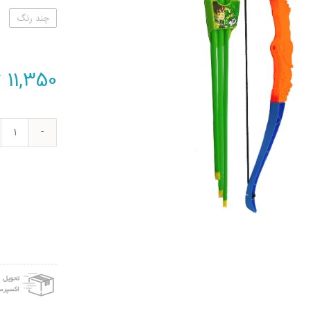
چند رنگ
11,350
ت
تیر
و
کمان
اسبا
بازی
طرح
بن
تن
کد
002
عدد