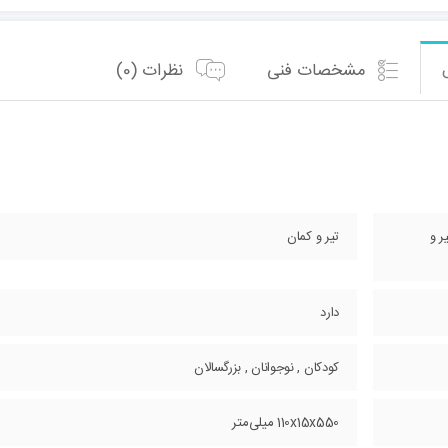
مشخصات فنی
نظرات (0)
ر و
تیر و کمان
دارد
کودکان , نوجوانان , بزرگسالان
110x15x550 میلی‌متر