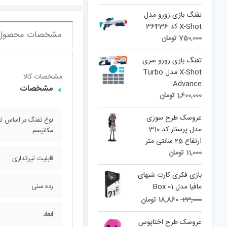
تفنگ بازی زورو مدل
X-Shot کد 36436
مشخصات محصول
750,000
تومان
تفنگ بازی زورو سری
X-Shot مدل Turbo
مشخصات کالا
Advance
مشخصات
1,600,000
تومان
عروسک طرح سوزی
نوع تفنگ بر اساس تی
مدل پرستار کد 310
مکانیسم
ارتفاع 25 سانتی متر
11,000
تومان
قابلیت تیراندازی
بازی فکری کارت شبهای
مافیا مدل Box 01
رده سنی
Current
Original
23,000
18,860
تومان
price
price
ابعاد
is:
was:
عروسک طرح اختاپوس