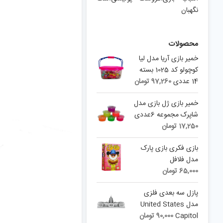
نگهبان
محصولات
خمیر بازی آریا مدل لیا
کوچولو کد 1025 بسته
14 عددی
97,260
تومان
خمیر بازی ژل بازی مدل
شاپرک مجموعه 6عددی
17,250
تومان
بازی فکری بازی پارک
مدل فلافل
65,000
تومان
پازل سه بعدی فلزی
مدل United States
Capitol
90,000
تومان