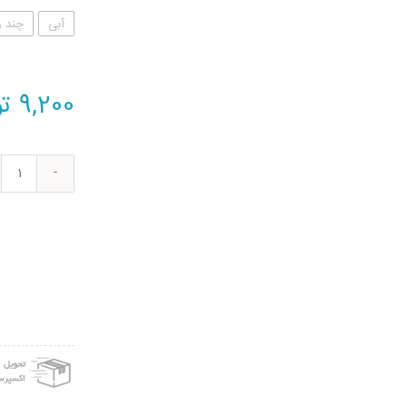
آبی
چند 
9,200
تو
تیر
و
کمان
اسبا
بازی
طرح
بن
تن
عدد