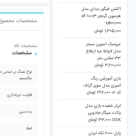
اکشن فیگور بندای مدل
هرمیون گرنجر af-10013
مشخصات محصول
Original
1,500,000
Current
price
1,305,000
تومان
price
was:
is:
1,500,000 تومان.
عروسک اسپین مستر
مشخصات کالا
1,305,000 تومان.
مدل لاوابلا میا ارتفاع
مشخصات
33 سانتی متر
3,200,000
تومان
نوع تفنگ بر اساس تی
بازی آموزشی رنگ
مکانیسم
آمیزی مدل سوپر گراف
کد 02
297,000
تومان
قابلیت تیراندازی
ابزار شعبده بازی مدل
رده سنی
پاکت سیگار جادویی
DSK
33,000
تومان
ابعاد
پازل 2000 تکه ایران