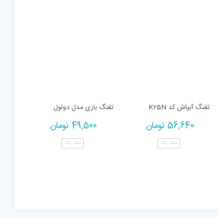
تفنگ آبپاش کد K25N
تفنگ بازی مدل دولول
56,640
تومان
49,500
تومان
چند رنگ
چند رنگ