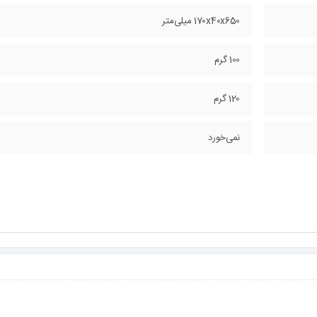
170x40x650 میلی‌متر
100 گرم
120 گرم
نمی‌خورد