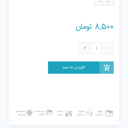
چند رنگ
8,500
تومان
تیله
مدل
012
افزودن به سبد
بسته
12
عددی
عدد