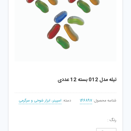
تیله مدل 012 بسته 12 عددی
شناسه محصول:
146897
دسته:
اسپینر، ابزار شوخی و سرگرمی
رنگ