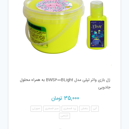
ژل بازی واتر تپلی مدل BWS600BLight به همراه محلول
جادویی
35,000
تومان
آبی
بنفش
زرد فسفری
سبز فسفری
صورتی
نارنجی