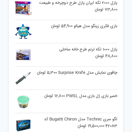
پازل 2000 تکه ایران پازل طرح دوچرخه و طبیعت
73,800
تومان
بازی فکری زینگو مدل هیالو
54,900
تومان
پازل 1000 تکه ترنم طرح خانه ساحلی
48,800
تومان
چاقوی نمایش مدل Surprise Knife
5,300
تومان
خمیر بازی ژل بازی مدل PWSL
12,800
تومان
لگو سری Technic مدل Bugatti Chiron کد
42083
19,500,000
تومان