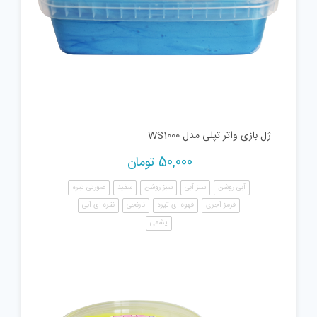
ژل بازی واتر تپلی مدل WS1000
50,000
تومان
آبی روشن
سبز آبی
سبز روشن
سفید
صورتی تیره
قرمز آجری
قهوه ای تیره
نارنجی
نقره ای آبی
یشمی