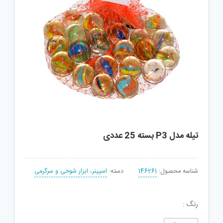
تیله مدل P3 بسته 25 عددی
شناسه محصول:
146261
دسته:
اسپینر، ابزار شوخی و سرگرمی
رنگ