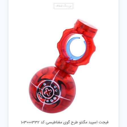
بی رنگ شفاف
فیجت اسپید مگنتو طرح گوی مغناطیسی کد 103000332