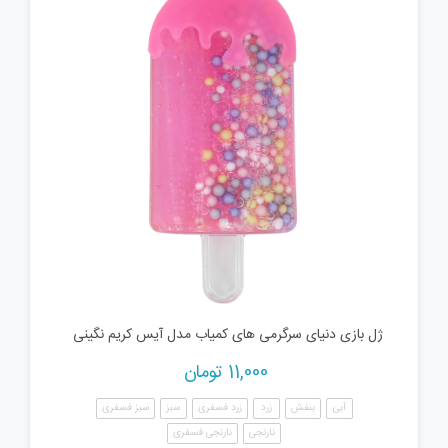
ژل بازی دنیای سرگرمی های کمیاب مدل آیس کریم نگینی
11,000
تومان
آبی
بنفش
زرد
زرد فسفری
سبز
سبز فسفری
نارنجی
نارنجی فسفری