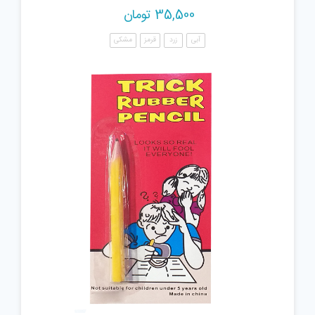
35,500
تومان
آبی
زرد
قرمز
مشکی