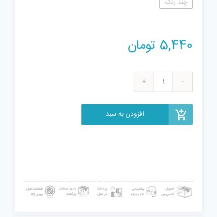
چند رنگ
5,440
تومان
تیله
مدل
P3
افزودن به سبد
بسته
25
عددی
عدد