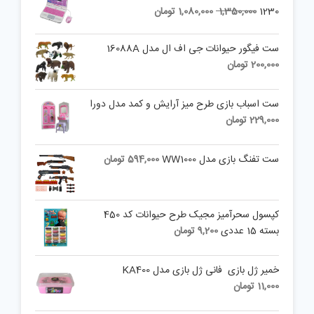
Current
Original
1230
1,350,000
1,080,000
تومان
price
price
is:
was:
ست فیگور حیوانات جی اف ال مدل 16088A
1,350,000 تومان.
1,080,000 تومان.
200,000
تومان
ست اسباب بازی طرح میز آرایش و کمد مدل دورا
229,000
تومان
ست تفنگ بازی مدل WW1000
594,000
تومان
کپسول سحرآمیز مجیک طرح حیوانات کد 450
بسته 15 عددی
9,200
تومان
خمیر ژل بازی فانی ژل بازی مدل KA400
11,000
تومان