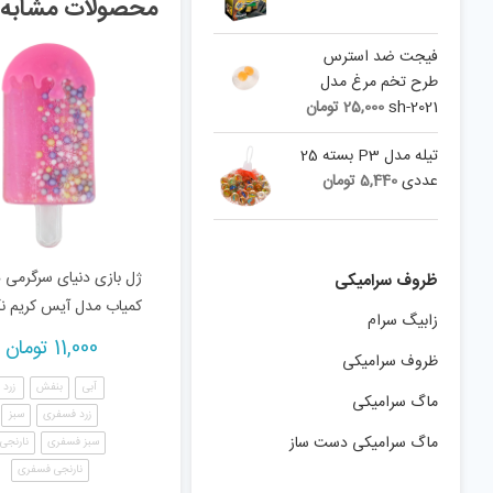
محصولات مشابه
فیجت ضد استرس
طرح تخم مرغ مدل
sh-2021
25,000
تومان
تیله مدل P3 بسته 25
عددی
5,440
تومان
ژل بازی دنیای سرگرمی 
ظروف سرامیکی
کمیاب مدل آیس کریم ن
زابیگ سرام
11,000
تومان
ظروف سرامیکی
آبی
بنفش
زرد
ماگ سرامیکی
زرد فسفری
سبز
ماگ سرامیکی دست ساز
سبز فسفری
نارنجی
نارنجی فسفری