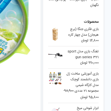
نگهبان
محصولات
بازی فکری جنگا (برج
هیجان) مدل چهار کاره
14,800
تومان
تفنگ بازی مدل sport
gun series 321
990,000
تومان
بازی آموزشی ساخت ژل
بازی دانشمند کوچک
مدل کارگاه شیمی
Original
مجموعه 21 عددی
98,900
price
Current
95,800
تومان
was:
price
is:
98,900 تومان.
ابزار شوخی میخ