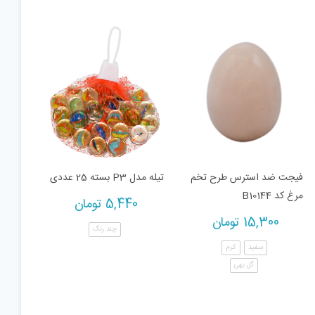
فیجت ضد استرس طرح تخم
تیله مدل P3 بسته 25 عددی
مرغ کد B10144
5,440
تومان
15,300
تومان
چند رنگ
سفید
کرم
گل بهی