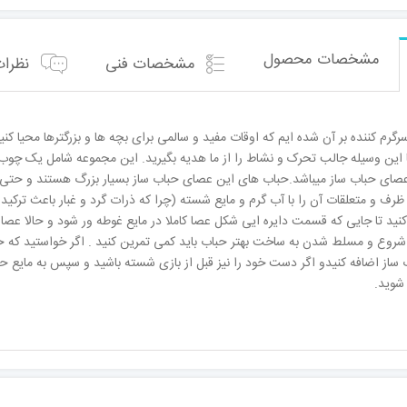
000
به
همرا
مشخصات محصول
مشخصات فنی
نظرات 
مایع
حباب
ساز
عدد
گرم کننده بر آن شده ایم که اوقات مفید و سالمی برای بچه ها و بزرگترها محیا کنی
ا این وسیله جالب تحرک و نشاط را از ما هدیه بگیرید. این مجموعه شامل یک چ
 عصای حباب ساز میباشد.حباب های این عصای حباب ساز بسیار بزرگ هستند و حتی 
 ظرف و متعلقات آن را با آب گرم و مایع شسته (چرا که ذرات گرد و غبار باعث ترک
نید تا جایی که قسمت دایره ایی شکل عصا کاملا در مایع غوطه ور شود و حالا عصا
شروع و مسلط شدن به ساخت بهتر حباب باید کمی تمرین کنید . اگر خواستید که حب
 ساز اضافه کنیدو اگر دست خود را نیز قبل از بازی شسته باشید و سپس به مایع حبا
 شوید.