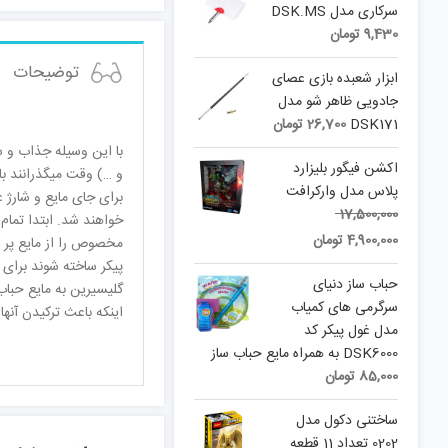
95,800 تومان.
سرکاری مدل DSK.MS
9,430
تومان
توضیحات
ابزار شعبده بازی عصای
جادویی ظاهر شو مدل
DSK171
26,700
تومان
با این وسیله جذاب و سر
اکشن فیگور بلیزارد
و …) وقت میگذرانند ب
پلاس مدل وارکرافت
برای جای مایع و شارژ
Original
17,500,000
خواهند شد. ابتدا تمام
Current
price
4,900,000
تومان
مخصوص را از مایع پر ک
price
was:
پیکر ساخته شوند برای 
is:
17,500,000 تومان.
حباب ساز دنیای
گلیسیرین به مایع حباب
4,900,000 تومان.
سرگرمی های کمیاب
اینکه باعث ترکیدن آنها
مدل غول پیکر کد
DSK6000 به همراه مایع حباب ساز
85,000
تومان
ساختنی دکول مدل
0202 تعداد 11 قطعه