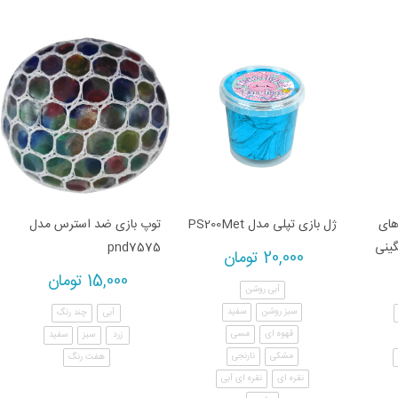
های
ژل بازی تپلی مدل PS200Met
توپ بازی ضد استرس مدل
گینی
pnd7575
20,000
تومان
15,000
تومان
آبی روشن
سبز روشن
سفید
آبی
چند رنگ
قهوه ای
مسی
زرد
سبز
سفید
مشکی
نارنجی
هفت رنگ
نقره ای
نقره ای آبی