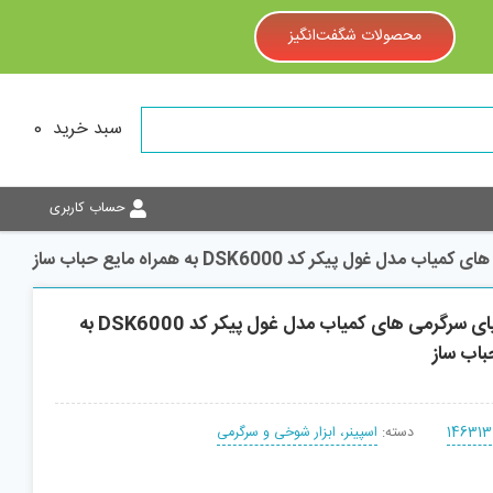
محصولات شگفت‌انگیز
سبد خرید
0
حساب کاربری
 غول پیکر کد DSK6000 به همراه مایع حباب ساز
حباب ساز دنیای سرگرمی های کمیاب مدل غول پیکر کد DSK6000 به
باب ساز
146313
دسته:
اسپینر، ابزار شوخی و سرگرمی