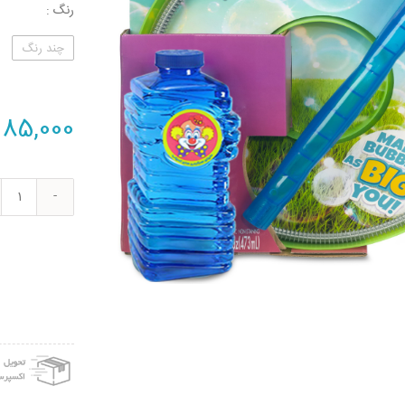
رنگ
چند رنگ
85,000
حباب
ساز
دنیا
سرگر
های
کمیا
مدل
غول
پیکر
کد