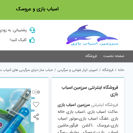
Ski
اسباب بازی و عروسک
t
conten
پشتیبانی: به زودی
کلیک کنید!
صفحه نخست
فروشگاه
خانه
/
فروشگاه
/
اسپینر، ابزار شوخی و سرگرمی
/
حباب ساز دنیای سرگرمی های کمیاب مدل غول پیکر کد DSK6000
فروشگاه اینترنتی سرزمین اسباب
بازی
فروشگاه اینترنتی
سرزمین اسباب بازی
،
ماکت اسباب بازی
،
اسباب بازی خاله
بازی
،
تفنگ اسباب بازی
،
موتور اسباب
بازی
،
عروسک
،
اکشن فیگور
،
ماشین
اسباب بازی
،
عروسک پولیشی
،
سگ