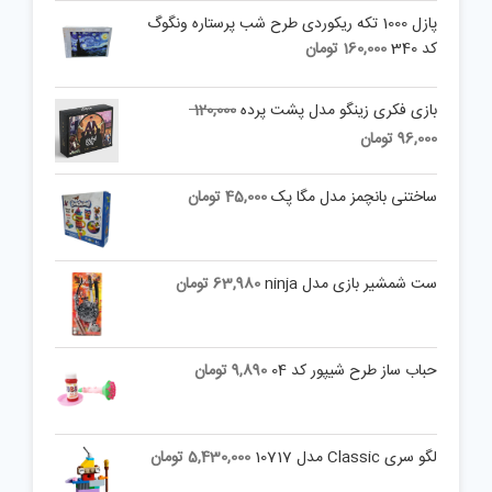
پازل 1000 تکه ریکوردی طرح شب پرستاره ونگوگ
کد 340
160,000
تومان
Original
بازی فکری زینگو مدل پشت پرده
120,000
price
Current
96,000
تومان
was:
price
is:
120,000 تومان.
ساختنی بانچمز مدل مگا پک
45,000
تومان
96,000 تومان.
ست شمشیر بازی مدل ninja
63,980
تومان
حباب ساز طرح شیپور کد 04
9,890
تومان
لگو سری Classic مدل 10717
5,430,000
تومان