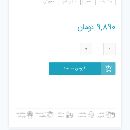
چند رنگ
سبز
سبز روشن
صورتی
9,890
تومان
حباب
ساز
طرح
افزودن به سبد
شیپور
کد
04
عدد