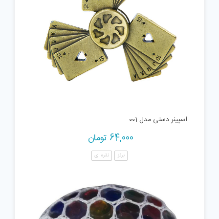
اسپینر دستی مدل 001
64,000
تومان
برنز
نقره ای