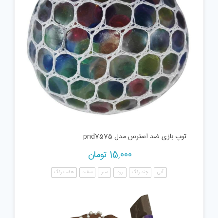
توپ بازی ضد استرس مدل pnd7575
15,000
تومان
آبی
چند رنگ
زرد
سبز
سفید
هفت رنگ