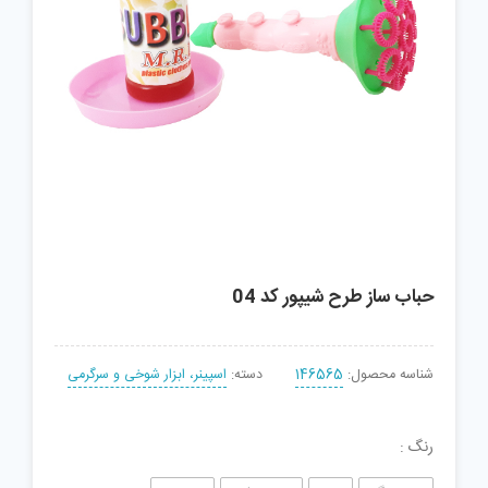
حباب ساز طرح شیپور کد 04
شناسه محصول:
146565
دسته:
اسپینر، ابزار شوخی و سرگرمی
رنگ