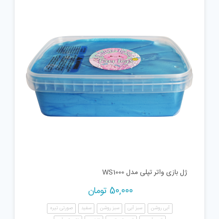
ژل بازی واتر تپلی مدل WS1000
50,000
تومان
آبی روشن
سبز آبی
سبز روشن
سفید
صورتی تیره