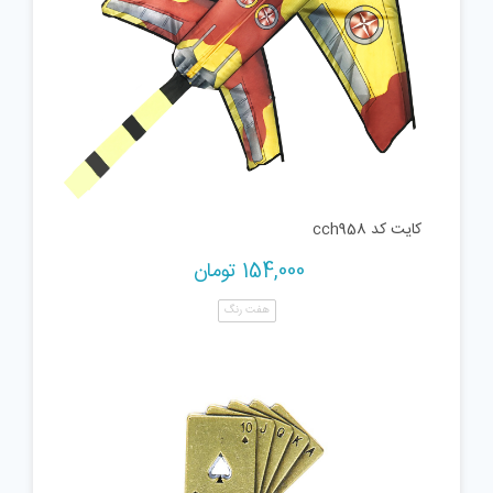
کایت کد cch958
154,000
تومان
هفت رنگ