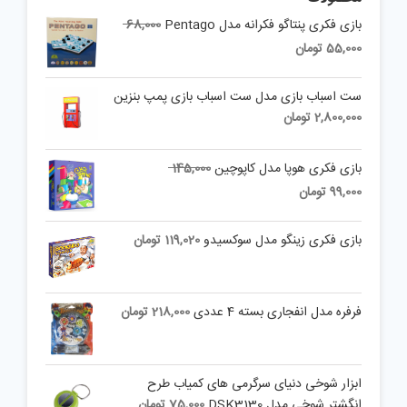
Original
بازی فکری پنتاگو فکرانه مدل Pentago
68,000
price
Current
55,000
تومان
was:
price
is:
68,000 تومان.
ست اسباب بازی مدل ست اسباب بازی پمپ بنزین
55,000 تومان.
2,800,000
تومان
Original
بازی فکری هوپا مدل کاپوچین
145,000
price
Current
99,000
تومان
was:
price
is:
145,000 تومان.
بازی فکری زینگو مدل سوکسیدو
119,020
تومان
99,000 تومان.
فرفره مدل انفجاری بسته 4 عددی
218,000
تومان
ابزار شوخی دنیای سرگرمی های کمیاب طرح
انگشتر شوخی مدل DSK3130
75,000
تومان