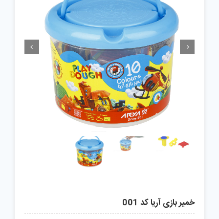


خمیر بازی آریا کد 001