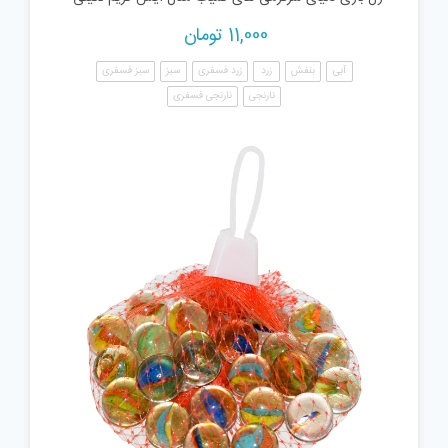
11,000
تومان
آبی
بنفش
زرد
زرد فسفری
سبز
سبز فسفری
نارنجی
نارنجی فسفری