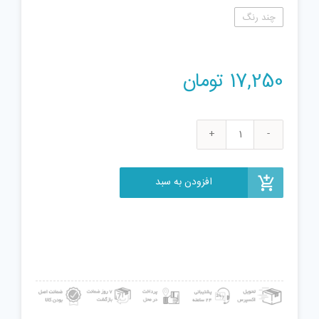
چند رنگ
17,250
تومان
خمیر
بازی
ژل
افزودن به سبد
بازی
مدل
شاپرک
مجموعه
6عددی
عدد