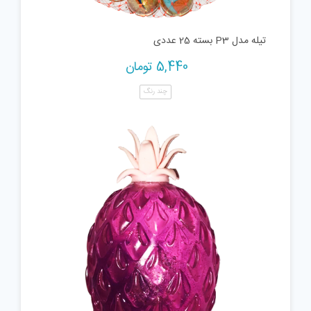
تیله مدل P3 بسته 25 عددی
5,440
تومان
چند رنگ