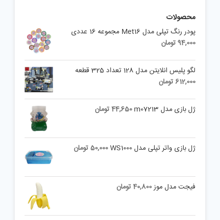
محصولات
پودر رنگ تپلی مدل Met16 مجموعه 16 عددی
94,000
تومان
لگو پلیس انلایتن مدل 128 تعداد 325 قطعه
612,000
تومان
ژل بازی مدل m07213
44,650
تومان
ژل بازی واتر تپلی مدل WS1000
50,000
تومان
فیجت مدل موز
40,800
تومان