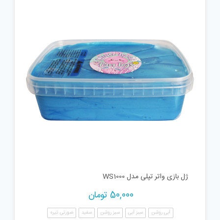
ژل بازی واتر تپلی مدل WS1000
50,000
تومان
آبی روشن
سبز آبی
سبز روشن
سفید
صورتی تیره