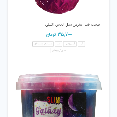
فیجت ضد استرس مدل آناناس اکلیلی
35,700
تومان
آبی
آبی روشن
سبز
سبز مغز پسته ای
صورتی روشن