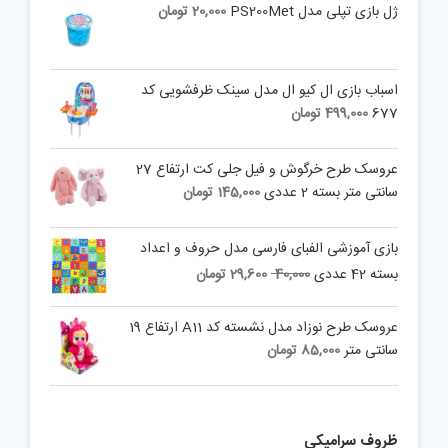
ژل بازی تپلی مدل PS200Met
20,000
تومان
اسباب بازی ال کیو ال مدل سینک ظرفشویی کد
677
499,000
تومان
عروسک طرح خرگوش و فیل جلی کت ارتفاع 27
سانتی متر بسته 2 عددی
145,000
تومان
بازی آموزشی الفبای فارسی مدل حروف و اعداد
Current
Original
بسته 42 عددی
40,000
29,600
تومان
price
price
is:
was:
عروسک طرح نوزاد مدل نشسته کد A11 ارتفاع 19
40,000 تومان.
29,600 تومان.
سانتی متر
85,000
تومان
ظروف سرامیکی