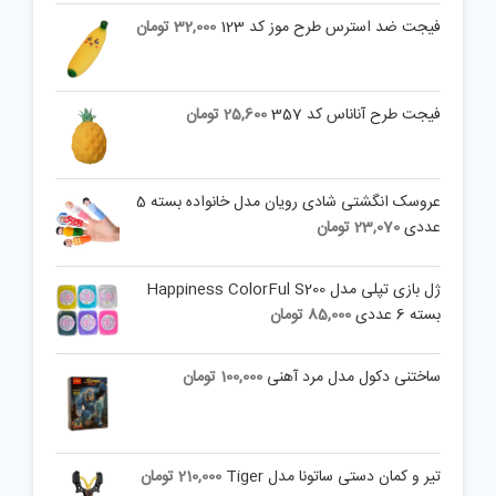
فیجت ضد استرس طرح موز کد 123
32,000
تومان
فیجت طرح آناناس کد 357
25,600
تومان
عروسک انگشتی شادی رویان مدل خانواده بسته 5
عددی
23,070
تومان
ژل بازی تپلی مدل Happiness ColorFul S200
بسته 6 عددی
85,000
تومان
ساختنی دکول مدل مرد آهنی
100,000
تومان
تیر و کمان دستی ساتونا مدل Tiger
210,000
تومان