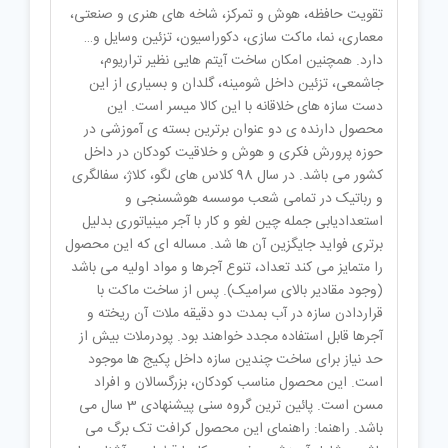
تقویت حافظه، هوش و تمرکز، شاخه های هنری و صنعتی،
معماری، نما، ماکت سازی، دکوراسیون، تزئین وسایل و…
دارد. همچنین امکان ساخت آیتم هایی نظیر تراریوم،
جاشمعی، تزئین داخل شومینه، گلدان و بسیاری از این
دست سازه های خلاقانه با این کالا میسر است. این
محصول دارنده ی دو عنوان برترین بسته ی آموزشی در
حوزه پرورش فکری و هوش و خلاقیت کودکان در داخل
کشور می باشد. در سال 98 کلاس های لگو، کلاژ، سفالگری
و رباتیک در تمامی شعب موسسه هوشسنجی و
استعدادیابی جمله چین لغو و کار با آجر مینیاتوری بدلیل
برتری فواید جایگزین آن ها شد. مساله ای که این محصول
را متمایز می کند تعداد، تنوع آجرها و مواد اولیه می باشد
(وجود مقادیر بالای سرامیک). پس از ساخت ماکت با
قراردادن سازه در آب بمدت دو دقیقه ملات آن ریخته و
آجرها قابل استفاده مجدد خواهند بود. پودرملات بیش از
حد نیاز برای ساخت چندین سازه داخل پکیج ها موجود
است. این محصول مناسب کودکان، بزرگسالان و افراد
مسن است. پائین ترین گروه سنی پیشنهادی 3 سال می
باشد. راهنما: راهنمای این محصول کرافت تک برگ می