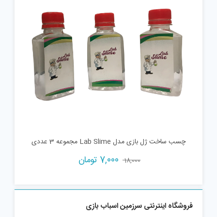
چسب ساخت ژل بازی مدل Lab Slime مجموعه 3 عددی
Current
Original
7,000
تومان
18,000
price
price
is:
was:
18,000 تومان.
7,000 تومان.
فروشگاه اینترنتی سرزمین اسباب بازی