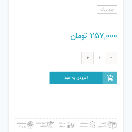
چند رنگ
257,000
تومان
ساختنی
آرتینا
مدل
افزودن به سبد
اوسا
بنا
2
کد
2301007
عدد