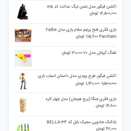
اکشن فیگور مدل بتمن لیگ عدالت کد 125
16,500,000
تومان
بازی فکری فتح پرچم سلام بازی مدل Fathe
Parcham
115,900
تومان
تفنگ آبپاش مدل 20
30,000
تومان
اکشن فیگور طرح وودی مدل داستان اسباب بازی
Current
Original
1,500,000
1,140,000
تومان
price
price
is:
was:
بازی فکری جنگا (برج هیجان) مدل چهار کاره
1,500,000 تومان.
1,140,000 تومان.
14,800
تومان
بادکنک جادویی مجیک بابل کد BELLA-34
42,000
تومان