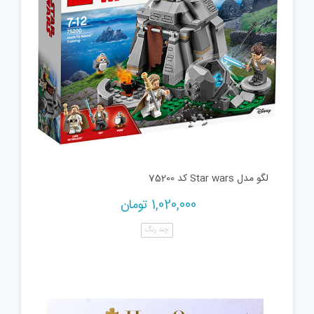
لگو مدل Star wars کد 75200
1,020,000
تومان
چند رنگ