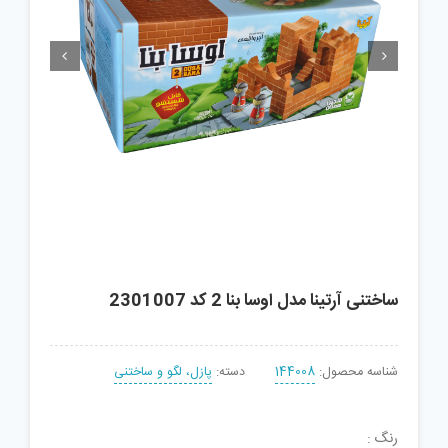


ساختنی آرتینا مدل اوسا بنا 2 کد 2301007
شناسه محصول:
144008
دسته:
پازل، لگو و ساختنی
رنگ