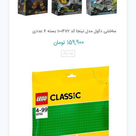
ساختنی دکول مدل نینجا کد 100472 بسته 6 عددی
159,900
تومان
چند رنگ