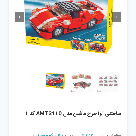


ساختنی آوا طرح ماشین مدل AMT3110 کد 1
شناسه محصول:
143432
دسته:
پازل، لگو و ساختنی