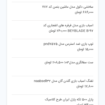
ساختنی دکول مدل ماشین بتمن کد ۷۱۱۷
689,000
تومان
اسباب بازی مدل فرفره های انفجاری کد
BEYBLADE B-97
260,000
تومان
توپ بازی ضد استرس مدل pnd7575
15,000
تومان
ست سفالگری مدل103
208,500
تومان
تفنگ اسباب بازی گلدن گان مدل naabsell32
17,800
تومان
پازل 500 تکه پازل ایران طرح کلاسیک
34,000
تومان