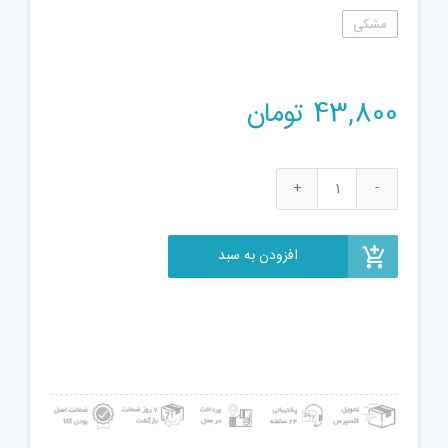
مشکی
43,800
تومان
ساختنی
دکول
طرح لگو
افزودن به سبد
نینجا
مبارز
کد
COLE
10044
عدد