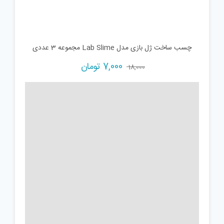
چسب ساخت ژل بازی مدل Lab Slime مجموعه 3 عددی
Current
Original
7,000
تومان
18,000
price
price
is:
was:
18,000 تومان.
7,000 تومان.