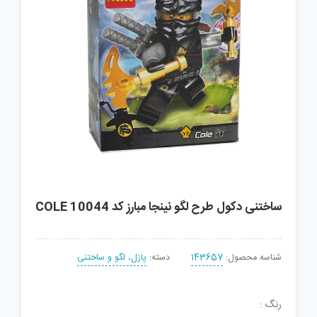
ساختنی دکول طرح لگو نینجا مبارز کد COLE 10044
شناسه محصول:
143657
دسته:
پازل، لگو و ساختنی
رنگ