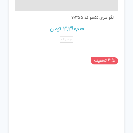
لگو سری نکسو کد ۷۰۳۵۵
3,290,000
تومان
چند رنگ
61% تخفیف