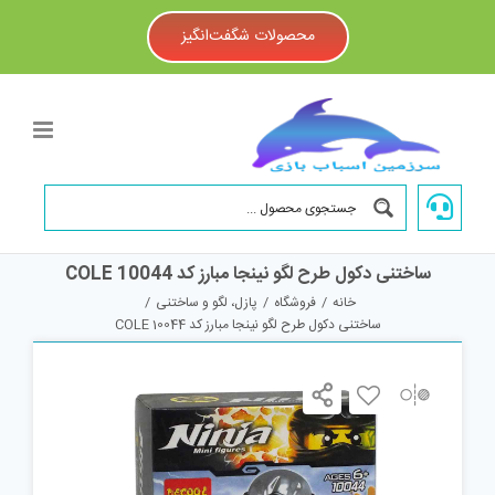
Ski
t
محصولات شگفت‌انگیز
conten
ساختنی دکول طرح لگو نینجا مبارز کد COLE 10044
خانه
/
فروشگاه
/
پازل، لگو و ساختنی
/
ساختنی دکول طرح لگو نینجا مبارز کد COLE 10044