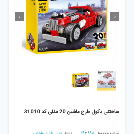


ساختنی دکول طرح ماشین 20 مدلی کد 31010
شناسه محصول:
143898
دسته:
پازل، لگو و ساختنی