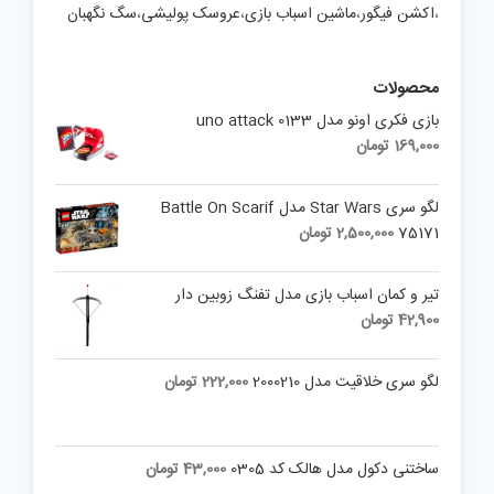
،
اکشن فیگور
،
ماشین اسباب بازی
،
عروسک پولیشی
،
سگ نگهبان
محصولات
بازی فکری اونو مدل uno attack 0133
169,000
تومان
لگو سری Star Wars مدل Battle On Scarif
75171
2,500,000
تومان
تیر و کمان اسباب بازی مدل تفنگ زوبین دار
42,900
تومان
لگو سری خلاقیت مدل 2000210
222,000
تومان
ساختنی دکول مدل هالک کد 0305
43,000
تومان