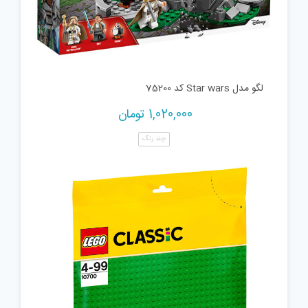
لگو مدل Star wars کد 75200
1,020,000
تومان
چند رنگ