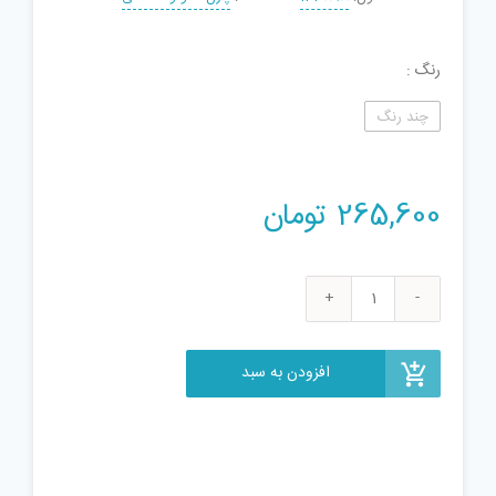
رنگ
چند رنگ
265,600
تومان
ساختنی
دکول
طرح
افزودن به سبد
ماشین
20
مدلی
کد
31010