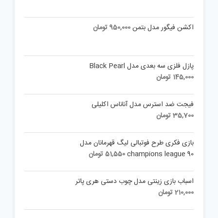
اکشن فیگور مدل بتمن
950,000
تومان
پازل فلزی سه بعدی مدل Black Pearl
145,000
تومان
فیجت ضد استرس مدل آناناس اکلیلی
35,700
تومان
بازی فکری طرح فوتبالی لیگ قهرمانان مدل
champions league 90
51,550
تومان
اسباب بازی زینتی مدل چوب دستی هری پاتر
210,000
تومان