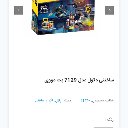


ساختنی دکول مدل 7129 بت مووی
شناسه محصول:
144210
دسته:
پازل، لگو و ساختنی
رنگ