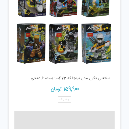
ساختنی دکول مدل نینجا کد 100472 بسته 6 عددی
159,900
تومان
چند رنگ