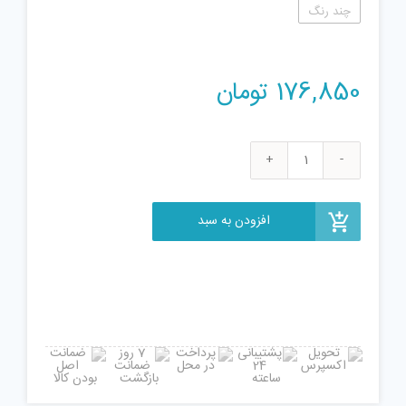
چند رنگ
176,850
تومان
ساختنی
دکول
مدل
افزودن به سبد
7129
بت
مووی
عدد