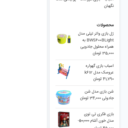
نگهبان
محصولات
ژل بازی واتر تپلی مدل
BWS600BLight به
همراه محلول جادویی
35,000
تومان
اسباب بازی گهواره
عروسک مدل k612
41,790
تومان
شن بازی مدل شن
جادوئی
34,000
تومان
بازی فکری تی توی
Original
مدل خون آشام
50,000
price
Current