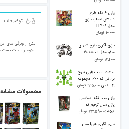
45,000
تومان
was:
price
is:
50,000 تومان.
پازل 16تکه طرح
45,000 تومان.
داستان اسباب بازی
توضیحات
مدل HP26
10,000
تومان
یکی از ویژگی های ای
بازی فکری طرح شبهای
علاوه بر ساخت دست بند ا
Original
مافیا مدل 02
20,000
price
Current
16,400
تومان
was:
price
is:
20,000 تومان.
ساعت اسباب بازی طرح
16,400 تومان.
بن تن کد 1020 مجموعه
11 عددی
135,000
تومان
محصولات مشابه
پازل 1000 تکه اسلايس
پازل مدل ترفیع کد
04858
73,580
تومان
بازی فکری هوپا مدل