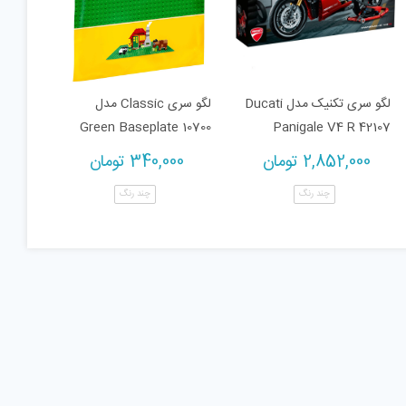
لگو سری تکنیک مدل Ducati
لگو سری Classic مدل
Green Baseplate 10700
Panigale V4 R 42107
2,852,000
تومان
340,000
تومان
چند رنگ
چند رنگ