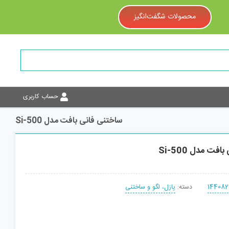
محصولات شگفت‌انگیز
حساب کاربری
ساختنی فانی بافت مدل Si-500
فت مدل Si-500
144082
دسته:
پازل، لگو و ساختنی