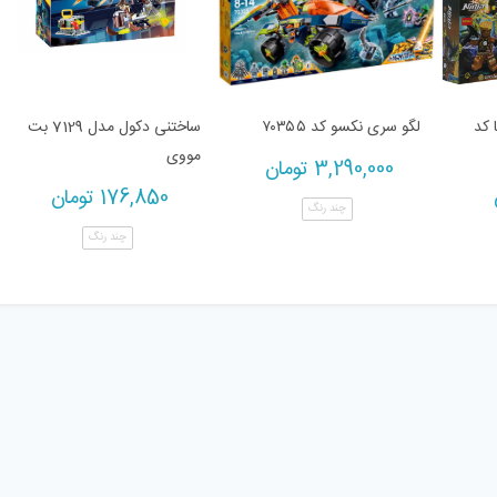
 کد
لگو سری نکسو کد ۷۰۳۵۵
ساختنی دکول مدل 7129 بت
مووی
3,290,000
تومان
176,850
تومان
چند رنگ
چند رنگ