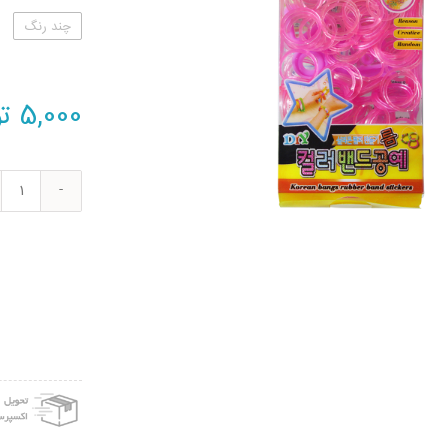
چند رنگ
5,000
تو
ساخت
فانی
بافت
مدل
Si-
500
عدد