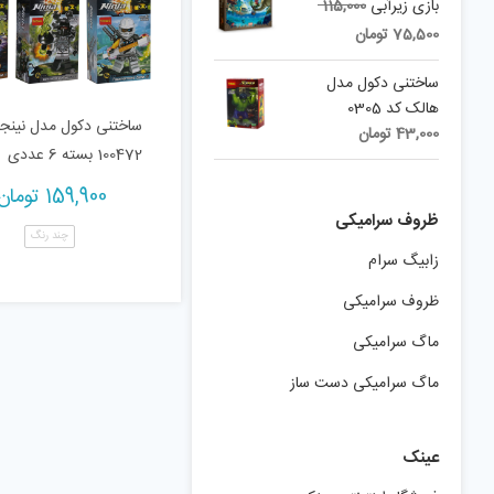
Original
بازی زیرآبی
115,000
price
Current
75,500
تومان
was:
price
is:
115,000 تومان.
ساختنی دکول مدل
75,500 تومان.
هالک کد 0305
ساختنی دکول مدل نینجا
43,000
تومان
100472 بسته 6 عددی
159,900
تومان
ظروف سرامیکی
چند رنگ
زابیگ سرام
ظروف سرامیکی
ماگ سرامیکی
ماگ سرامیکی دست ساز
عینک