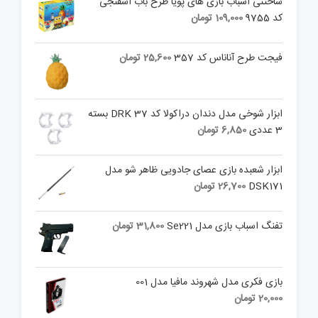
ساختنی اسباب بازی های پویا طرح باب اسفنجی
کد 9755
109,000
تومان
فیجت طرح آناناس کد 357
25,600
تومان
ابزار شوخی مدل دندان دراکولا کد DRK 37 بسته
3 عددی
6,850
تومان
ابزار شعبده بازی عصای جادویی ظاهر شو مدل
DSK171
26,700
تومان
تفنگ اسباب بازی مدل Se221
31,800
تومان
بازی فکری مدل شهروند مافیا مدل 001
20,000
تومان