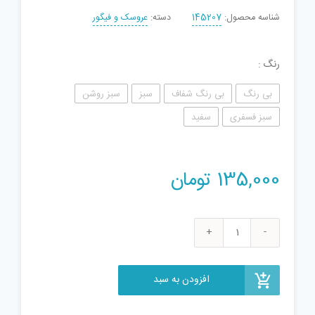
شناسه محصول:
145207
دسته:
عروسک و فیگور
رنگ
بی رنگ
بی رنگ شفاف
سبز
سبز روشن
سبز فسفری
سفید
135,000
تومان
ساعت
اسباب
بازی
افزودن به سبد
طرح
بن