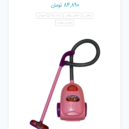
84,890
تومان
بنفش
بنفش روشن
چند رنگ
صورتی
صورتی روشن