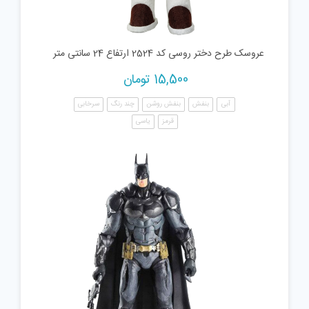
عروسک طرح دختر روسی کد 2524 ارتفاع 24 سانتی متر
15,500
تومان
آبی
بنفش
بنفش روشن
چند رنگ
سرخابی
قرمز
یاسی