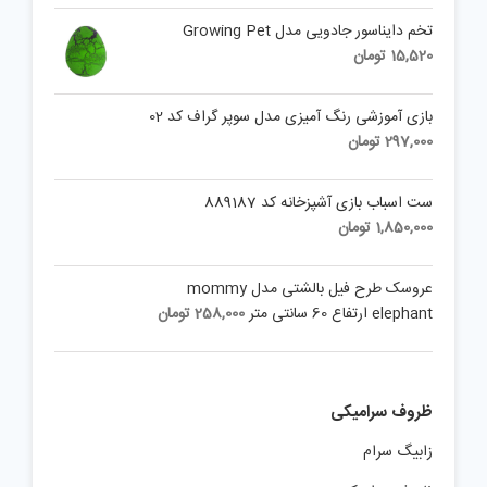
تخم دایناسور جادویی مدل Growing Pet
15,520
تومان
بازی آموزشی رنگ آمیزی مدل سوپر گراف کد 02
297,000
تومان
ست اسباب بازی آشپزخانه کد 889187
1,850,000
تومان
عروسک طرح فیل بالشتی مدل mommy
elephant ارتفاع 60 سانتی متر
258,000
تومان
ظروف سرامیکی
زابیگ سرام