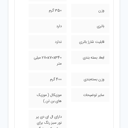
وزن
350 گرم
باتری
دارد
قابلیت شارژ باتری
ندارد
ابعاد بسته بندی
280x70x340 میلی
متر
وزن بسته‌بندی
400 گرم
سایر توضیحات
موزیکال ( موزیک
های بن تن )
دارای ال ای دی پر
نور سبز رنگ برای