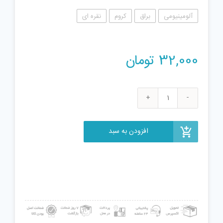
آلومینیومی
براق
کروم
نقره ای
32,000
تومان
ست
اسباب
بازی
افزودن به سبد
آشپزخانه
مدل
cl9
عدد