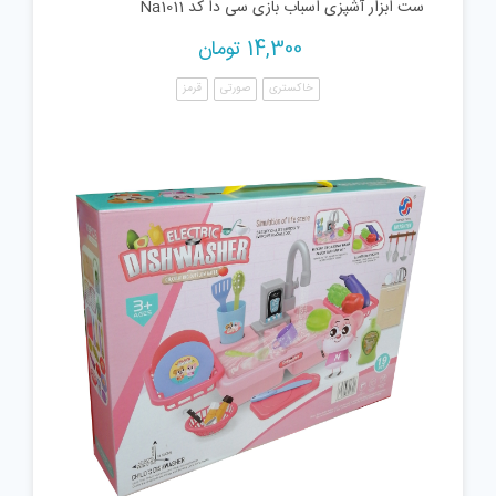
ست ابزار آشپزی اسباب بازی سی دا کد Na1011
14,300
تومان
خاکستری
صورتی
قرمز