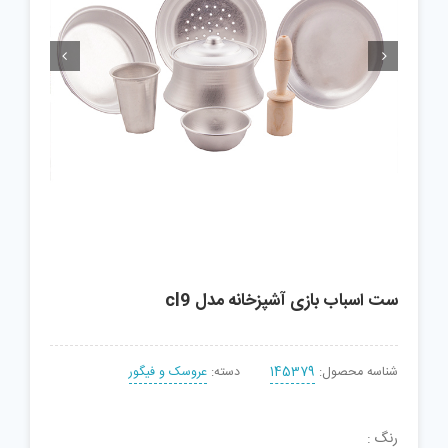


ست اسباب بازی آشپزخانه مدل cl9
شناسه محصول:
145379
دسته:
عروسک و فیگور
رنگ