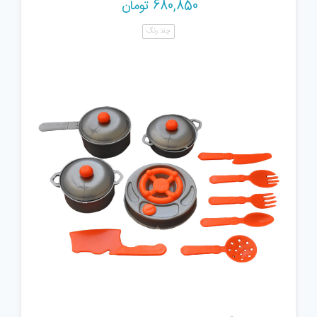
680,850
تومان
چند رنگ