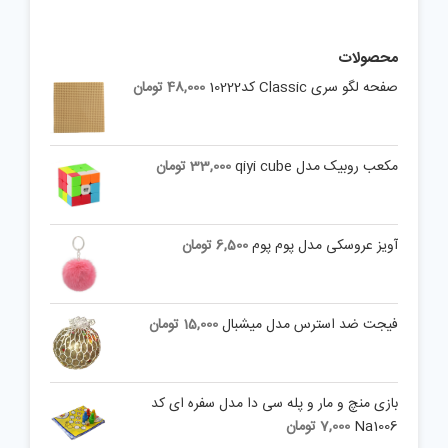
محصولات
صفحه لگو سری Classic کد10222
48,000
تومان
مکعب روبیک مدل qiyi cube
33,000
تومان
آویز عروسکی مدل پوم پوم
6,500
تومان
فیجت ضد استرس مدل میشبال
15,000
تومان
بازی منچ و مار و پله سی دا مدل سفره ای کد
Na1006
7,000
تومان