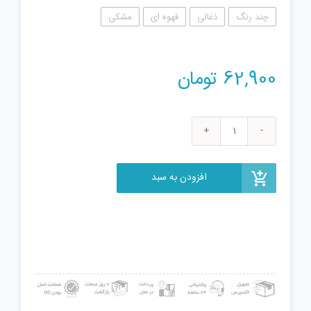
چند رنگ
ذغالی
قهوه ای
مشکی
62,900
تومان
ست
اسباب
بازی
افزودن به سبد
تفنگ
طرح
کلاشینکف
مدل
AK-
47
عدد