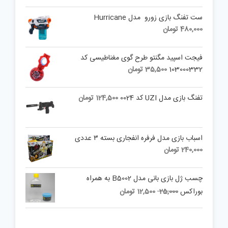
ست تفنگ بازی زورو مدل Hurricane
480,000
تومان
فیجت اسپید مگنتو طرح گوی مغناطیسی کد
103000332
35,500
تومان
تفنگ بازی مدل UZI کد 0024
124,500
تومان
اسباب بازی مدل فرفره انفجاری بسته ۳ عددی
240,000
تومان
چسب ژل بازی بانی مدل B5002 به همراه
Current
Original
بوراکس
25,000
12,500
تومان
price
price
is:
was:
25,000 تومان.
12,500 تومان.