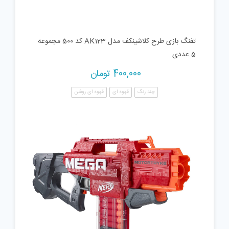
تفنگ بازی طرح کلاشینکف مدل AK123 کد 500 مجموعه
5 عددی
400,000
تومان
چند رنگ
قهوه ای
قهوه ای روشن