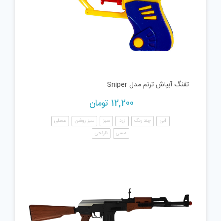
تفنگ آبپاش ترنم مدل Sniper
12,200
تومان
آبی
چند رنگ
زرد
سبز
سبز روشن
عسلی
مسی
نارنجی