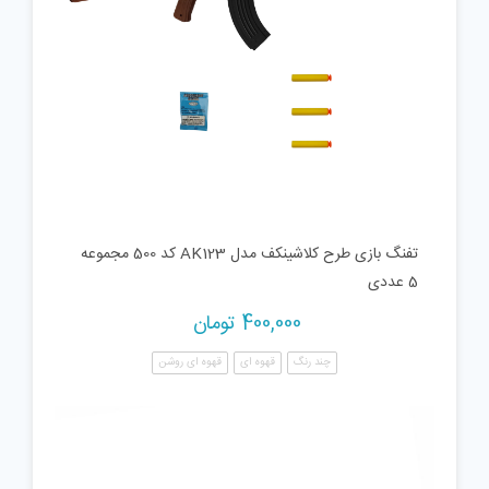
تفنگ بازی طرح کلاشینکف مدل AK123 کد 500 مجموعه
5 عددی
400,000
تومان
چند رنگ
قهوه ای
قهوه ای روشن