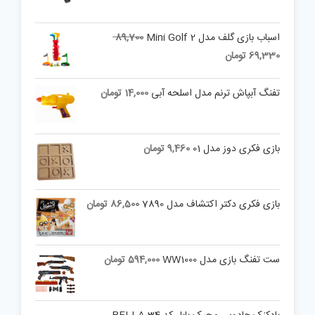
Original
اسباب بازی گلف مدل Mini Golf 2
89,700
price
Current
69,330
تومان
was:
price
is:
89,700 تومان.
تفنگ آبپاش ترنم مدل اسلحه آبی
14,000
تومان
69,330 تومان.
بازی فکری دوز مدل 01
9,460
تومان
بازی فکری دکتر اکتشاف مدل 7890
86,500
تومان
ست تفنگ بازی مدل WW1000
594,000
تومان