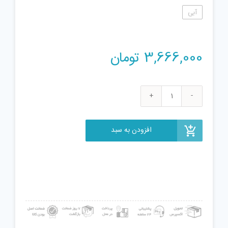
آبی
3,666,000
تومان
ست
تفنگ
بازی
افزودن به سبد
نرف
مدل
اسنایپر
فورتنایت
BASR-
R
عدد