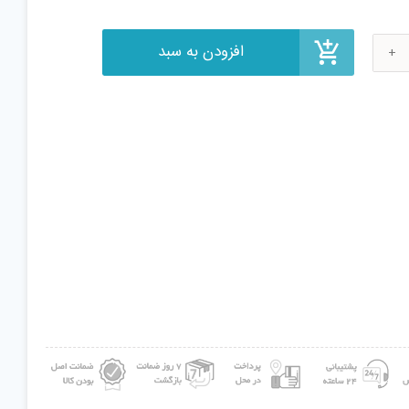
ر
نات
160