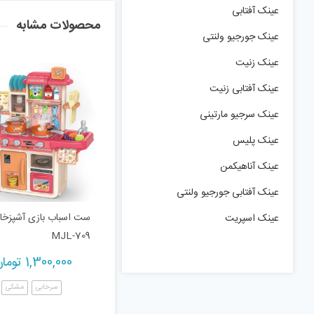
عینک آفتابی
محصولات مشابه
عینک جورجیو ولنتی
عینک زنیت
عینک آفتابی زنیت
عینک سرجیو مارتینی
عینک پلیس
عینک آناهیکمن
عینک آفتابی جورجیو ولنتی
ست اسباب بازی آشپزخا
عینک اسپریت
MJL-709
1,300,000
توما
سرخابی
مشکی