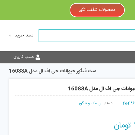
محصولات شگفت‌انگیز
سبد خرید
0
حساب کاربری
ست فیگور حیوانات جی اف ال مدل 16088A
نات جی اف ال مدل 16088A
145486
دسته:
عروسک و فیگور
تومان
افزودن به سبد