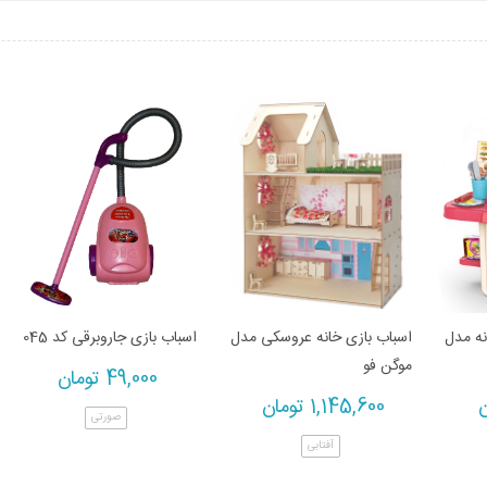
نه مدل
اسباب بازی خانه عروسکی مدل
اسباب بازی جاروبرقی کد 045
موگن فو
49,000
تومان
ن
1,145,600
تومان
صورتی
آفتابی