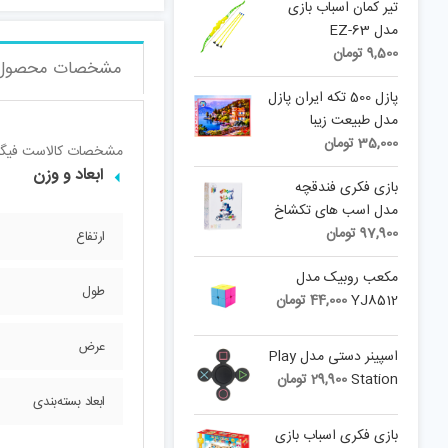
تیر کمان اسباب بازی
مدل EZ-63
9,500
تومان
مشخصات محصول
پازل 500 تکه ایران پازل
مدل طبیعت زیبا
35,000
تومان
مشخصات کالا
ست فیگور 
ابعاد و وزن
بازی فکری فندقچه
مدل اسب های تکشاخ
97,900
تومان
ارتفاع
مکعب روبیک مدل
طول
YJ8512
44,000
تومان
عرض
اسپینر دستی مدل Play
Station
29,900
تومان
ابعاد بسته‌بندی
بازی فکری اسباب بازی