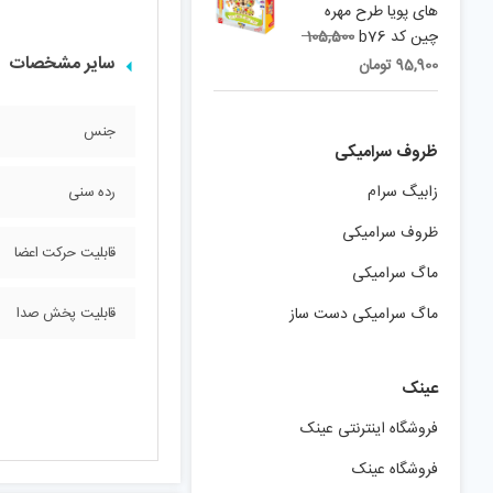
های پویا طرح مهره
Original
چین کد b76
105,500
price
Current
سایر مشخصات
95,900
تومان
was:
price
is:
105,500 تومان.
جنس
95,900 تومان.
ظروف سرامیکی
زابیگ سرام
رده سنی
ظروف سرامیکی
قابلیت حرکت اعضا
ماگ سرامیکی
ماگ سرامیکی دست ساز
قابلیت پخش صدا
عینک
فروشگاه اینترنتی عینک
فروشگاه عینک