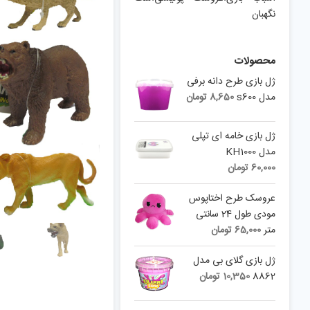
نگهبان
محصولات
ژل بازی طرح دانه برفی
مدل s600
8,650
تومان
ژل بازی خامه ای تپلی
مدل KH1000
60,000
تومان
عروسک طرح اختاپوس
مودی طول 24 سانتی
متر
65,000
تومان
ژل بازی گلای بی مدل
8862
10,350
تومان