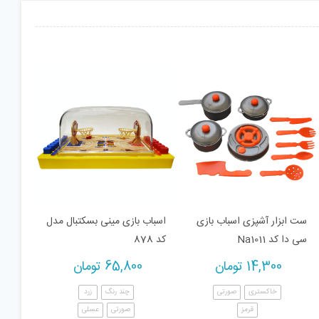
ست ابزار آشپزی اسباب بازی
اسباب بازی مینی بسکتبال مدل
سی دا کد Na1011
کد 878
14,300
تومان
65,800
تومان
خاکستری
صورتی
چند رنگ
زرد
قرمز
صورتی
عسلی