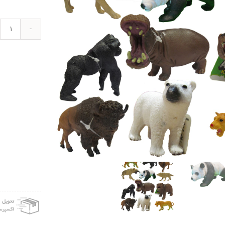
ست
فیگو
حیوا
جی
اف
ال
مدل
88A
عدد