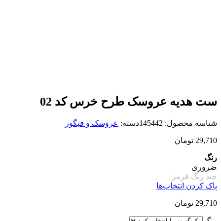
ست هدیه عروسک طرح خرس کد 02
شناسه محصول:
145442
دسته:
عروسک و فیگور
29,710
تومان
رنگ
ضروری
چند رنگ
قرمز
پاک کردن انتخاب‌ها
29,710
تومان
رنگ