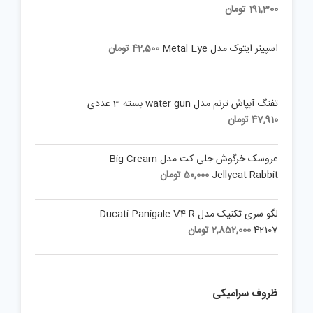
18,000 تومان.
7,000 تومان.
191,300
تومان
اسپینر ایتوک مدل Metal Eye
42,500
تومان
تفنگ آبپاش ترنم مدل water gun بسته 3 عددی
47,910
تومان
عروسک خرگوش جلی کت مدل Big Cream
Jellycat Rabbit
50,000
تومان
لگو سری تکنیک مدل Ducati Panigale V4 R
42107
2,852,000
تومان
ظروف سرامیکی