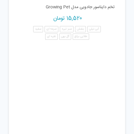
تخم دایناسور جادویی مدل Growing Pet
15,520
تومان
آبی نیلی
بنفش
سبز تیره
سرمه ای
سفید
طلایی براق
گل بهی
نقره ای