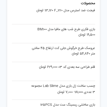
محصولات
فیجت ضد استرس مدل F_220
13,120
تومان
بازی فکری طرح شب های مافیا مدل BM100
19,500
تومان
عروسک طرح خرگوش جلی کت ارتفاع 45 سانتی
متر
54,840
تومان
قلم طراحی سه بعدی کد 03
629,000
تومان
چسب ساخت ژل بازی مدل Lab Slime مجموعه
Current
Original
3 عددی
18,000
7,000
تومان
price
price
is:
was:
بازی ساختنی ریسینگ ست مدل 125PCS